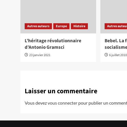
Autres auteurs
Europe
Histoire
Autres auteu
L’héritage révolutionnaire
Bebel. La 
d’Antonio Gramsci
socialism
23 janvier 2021
6 juillet 201
Laisser un commentaire
Vous devez
vous connecter
pour publier un comment