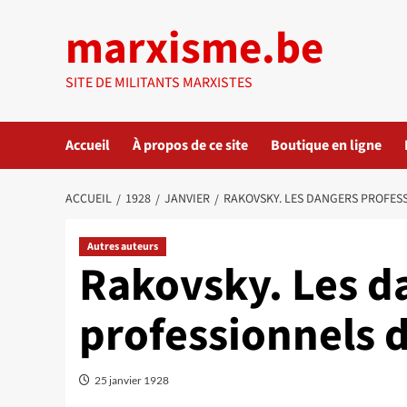
Aller
marxisme.be
au
contenu
SITE DE MILITANTS MARXISTES
Accueil
À propos de ce site
Boutique en ligne
ACCUEIL
1928
JANVIER
RAKOVSKY. LES DANGERS PROFESS
Autres auteurs
Rakovsky. Les d
professionnels 
25 janvier 1928