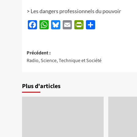
>
Les dangers professionnels du pouvoir
Facebook
WhatsApp
Bluesky
Email
PrintFriendly
Partager
Navigation
Précédent :
Radio, Science, Technique et Société
d’article
Plus d'articles