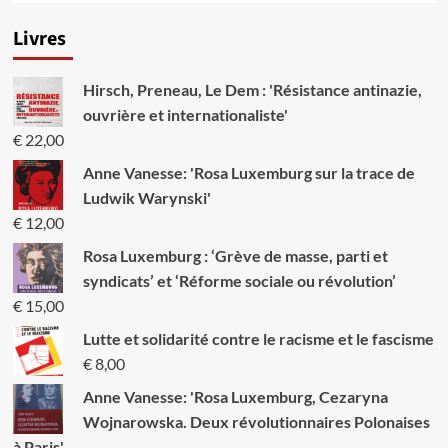
Livres
Hirsch, Preneau, Le Dem : 'Résistance antinazie,
ouvrière et internationaliste'
€
22,00
Anne Vanesse: 'Rosa Luxemburg sur la trace de
Ludwik Warynski'
€
12,00
Rosa Luxemburg : ‘Grève de masse, parti et
syndicats’ et ‘Réforme sociale ou révolution’
€
15,00
Lutte et solidarité contre le racisme et le fascisme
€
8,00
Anne Vanesse: 'Rosa Luxemburg, Cezaryna
Wojnarowska. Deux révolutionnaires Polonaises
à Paris'