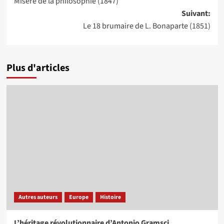
Misère de la philosophie (1847)
d’article
Suivant:
Le 18 brumaire de L. Bonaparte (1851)
Plus d'articles
Autres auteurs
Europe
Histoire
L’héritage révolutionnaire d’Antonio Gramsci