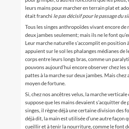
leurs mains pour marcher en terrain plat et ado
était franchi
le pas décisif pour le passage du 
Tous les singes anthropoïdes vivant encore de n
deux jambes seulement; mais ils ne le font qu’e
Leur marche naturelle s’accomplit en position à
appuient sur le sol les phalanges médianes de le
corps entre leurs longs bras, comme un paralyt
pouvons aujourd’hui encore observer chez les s
pattes à la marche sur deux jambes. Mais chez a
moyen de fortune.
Si, chez nos ancêtres velus, la marche verticale 
suppose que les mains devaient s’acquitter de p
singes, il règne déjà une certaine division des 
déjà dit, la main est utilisée d’une autre façon 
cueillir et à tenir la nourriture, comme le fon