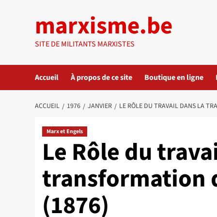
Aller
marxisme.be
au
contenu
SITE DE MILITANTS MARXISTES
Accueil
À propos de ce site
Boutique en ligne
ACCUEIL
1976
JANVIER
LE RÔLE DU TRAVAIL DANS LA TR
Marx et Engels
Le Rôle du travai
transformation
(1876)