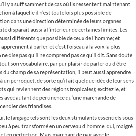
u’il y a suffisamment de cas où ils ressentent maintenant
ion à laquelle il n’est toutefois plus possible de
ation dans une direction déterminée de leurs organes
ité disparaît aussi à l’intérieur de certaines limites. Les
ussi différents que possible de ceux de l’homme; et
pprennent à parler, et c’est l’oiseau à la voix la plus
n ne dise pas qu’il ne comprend pas ce qu’il dit. Sans doute
tout son vocabulaire, par pur plaisir de parler ou d’être
es du champ de sa représentation, il peut aussi apprendre
à un perroquet, de sorte qu’il ait quelque idée de leur sens
 qui reviennent des régions tropicales); excitez le, et
jures avec autant de pertinence qu’une marchande de
mendier des friandises.
i, le langage tels sont les deux stimulants essentiels sous
t peu à peu transformé en un cerveau d’homme, qui, malgré
 et en perfection. Mais marchant de pair avec le