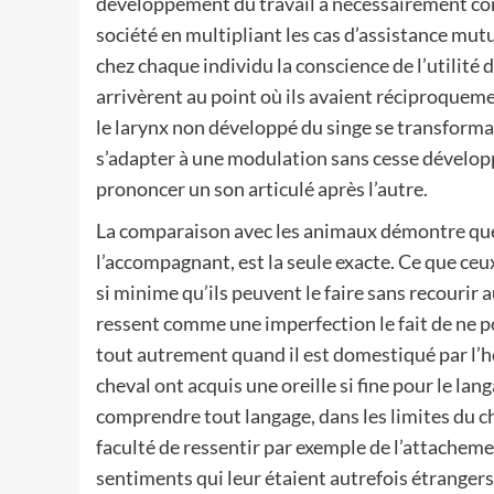
développement du travail a nécessairement cont
société en multipliant les cas d’assistance mut
chez chaque individu la conscience de l’utilité
arrivèrent au point où ils avaient réciproquem
le larynx non développé du singe se transform
s’adapter à une modulation sans cesse développ
prononcer un son articulé après l’autre.
La comparaison avec les animaux démontre que ce
l’accompagnant, est la seule exacte. Ce que ce
si minime qu’ils peuvent le faire sans recourir a
ressent comme une imperfection le fait de ne p
tout autrement quand il est domestiqué par l’h
cheval ont acquis une oreille si fine pour le la
comprendre tout langage, dans les limites du ch
faculté de ressentir par exemple de l’attacheme
sentiments qui leur étaient autrefois étranger