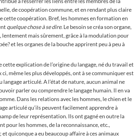
ribué à resserrer les liens entre les membres de la
uelle, de coopération commune, et en rendant plus claire
 de cette coopération. Bref, les hommes en formation en
ent
quelque chose à se dire
. Le besoin se créa son organe,
a, lentement mais sûrement, grâce à la modulation pour
ée? et les organes de la bouche apprirent peu à peu à
tte explication de l’origine du langage, né du travail et
ux ci, même les plus développés, ont à se communiquer est
u langage articulé. A l’état de nature, aucun animal ne
ouvoir parler ou comprendre le langage humain. Il en va
omme. Dans les relations avec les hommes, le chien et le
ngage articulé qu’ils peuvent facilement apprendre à
amp de leur représentation. Ils ont gagné en outre la
nt pour les hommes, de la reconnaissance, etc.,
s; et quiconque a eu beaucoup affaire à ces animaux