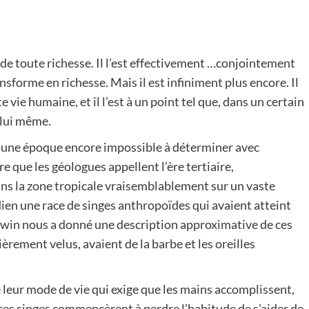
e de toute richesse. Il l’est effectivement …conjointement
ansforme en richesse. Mais il est infiniment plus encore. Il
vie humaine, et il l’est à un point tel que, dans un certain
e lui même.
, à une époque encore impossible à déterminer avec
re que les géologues appellent l’ère tertiaire,
ans la zone tropicale vraisemblablement sur un vaste
ien une race de singes anthropoïdes qui avaient atteint
win nous a donné une description approximative de ces
ièrement velus, avaient de la barbe et les oreilles
e leur mode de vie qui exige que les mains accomplissent,
 ces singes commencèrent à perdre l’habitude de s’aider de