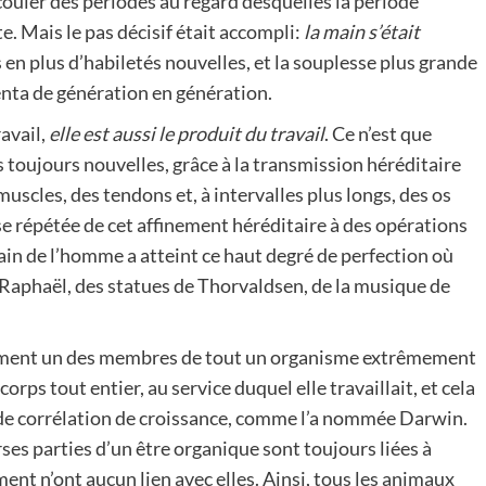
écouler des périodes au regard desquelles la période
e. Mais le pas décisif était accompli:
la main s’était
 en plus d’habiletés nouvelles, et la souplesse plus grande
enta de génération en génération.
ravail,
elle est aussi le produit du travail
. Ce n’est que
ns toujours nouvelles, grâce à la transmission héréditaire
uscles, des tendons et, à intervalles plus longs, des os
se répétée de cet affinement héréditaire à des opérations
ain de l’homme a atteint ce haut degré de perfection où
de Raphaël, des statues de Thorvaldsen, de la musique de
mplement un des membres de tout un organisme extrêmement
corps tout entier, au service duquel elle travaillait, et cela
oi de corrélation de croissance, comme l’a nommée Darwin.
ses parties d’un être organique sont toujours liées à
nt n’ont aucun lien avec elles. Ainsi, tous les animaux