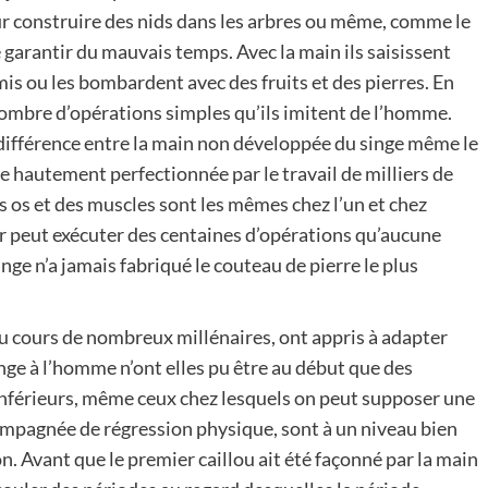
ur construire des nids dans les arbres ou même, comme le
 garantir du mauvais temps. Avec la main ils saisissent
is ou les bombardent avec des fruits et des pierres. En
n nombre d’opérations simples qu’ils imitent de l’homme.
a différence entre la main non développée du singe même le
 hautement perfectionnée par le travail de milliers de
es os et des muscles sont les mêmes chez l’un et chez
eur peut exécuter des centaines d’opérations qu’aucune
nge n’a jamais fabriqué le couteau de pierre le plus
au cours de nombreux millénaires, ont appris à adapter
nge à l’homme n’ont elles pu être au début que des
 inférieurs, même ceux chez lesquels on peut supposer une
compagnée de régression physique, sont à un niveau bien
n. Avant que le premier caillou ait été façonné par la main