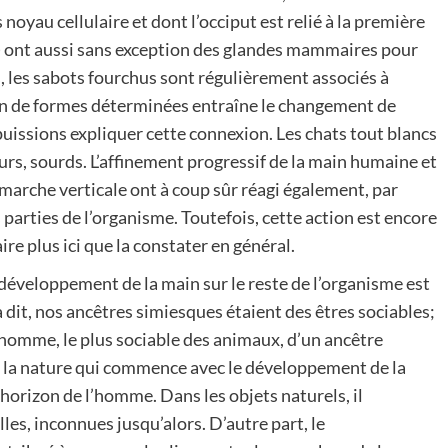
noyau cellulaire et dont l’occiput est relié à la première
s) ont aussi sans exception des glandes mammaires pour
s, les sabots fourchus sont régulièrement associés à
on de formes déterminées entraîne le changement de
uissions expliquer cette connexion. Les chats tout blancs
rs, sourds. L’affinement progressif de la main humaine et
marche verticale ont à coup sûr réagi également, par
s parties de l’organisme. Toutefois, cette action est encore
re plus ici que la constater en général.
 développement de la main sur le reste de l’organisme est
dit, nos ancêtres simiesques étaient des êtres sociables;
’homme, le plus sociable des animaux, d’un ancêtre
e la nature qui commence avec le développement de la
l’horizon de l’homme. Dans les objets naturels, il
s, inconnues jusqu’alors. D’autre part, le