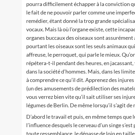
pourra difficilement échapper à la conviction q
le fait de ne pouvoir parler comme une imperfect
remédier, étant donné la trop grande spécialis
vocaux. Mais là où l’organe existe, cette incapac
organes buccaux des oiseaux sont assurément a
pourtant les oiseaux sont les seuls animaux qui a
affreuse, le perroquet, qui parle le mieux. Qu’o
répétera-t-il pendant des heures, en jacassant, 
dans la société d’hommes. Mais, dans les limit
à comprendre ce qu’il dit. Apprenez des injures 
(un des amusements de prédilection des matelots
vous verrez bien vite qu’il sait utiliser ses in
légumes de Berlin. De même lorsqu’il s’agit de 
D’abord le travail et puis, en même temps que lu
l’influence desquels le cerveau d’un singe s’es
toute ressemblance, le dépasse de loin en taille