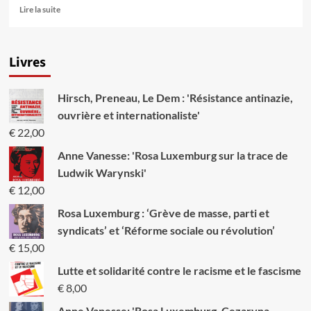
En
Lire la suite
savoir
plus
sur
Livres
Che
Guevara:
Internationaliste
Hirsch, Preneau, Le Dem : 'Résistance antinazie,
et
révolutionnaire
ouvrière et internationaliste'
€
22,00
Anne Vanesse: 'Rosa Luxemburg sur la trace de
Ludwik Warynski'
€
12,00
Rosa Luxemburg : ‘Grève de masse, parti et
syndicats’ et ‘Réforme sociale ou révolution’
€
15,00
Lutte et solidarité contre le racisme et le fascisme
€
8,00
Anne Vanesse: 'Rosa Luxemburg, Cezaryna