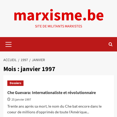
Aller
marxisme.be
au
contenu
SITE DE MILITANTS MARXISTES
Menu
principal
ACCUEIL
1997
JANVIER
Mois :
janvier 1997
Dossiers
Che Guevara: Internationaliste et révolutionnaire
25 janvier 1997
Trente ans après sa mort, le nom du Che bat encore dans le
coeur de millions d'opprimés de toute l'Amérique...