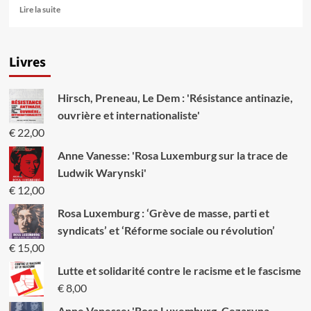
En
Lire la suite
savoir
plus
sur
Livres
Kabila:
après
l’ascension,
Hirsch, Preneau, Le Dem : 'Résistance antinazie,
…
la
ouvrière et internationaliste'
chute?
€
22,00
Anne Vanesse: 'Rosa Luxemburg sur la trace de
Ludwik Warynski'
€
12,00
Rosa Luxemburg : ‘Grève de masse, parti et
syndicats’ et ‘Réforme sociale ou révolution’
€
15,00
Lutte et solidarité contre le racisme et le fascisme
€
8,00
Anne Vanesse: 'Rosa Luxemburg, Cezaryna