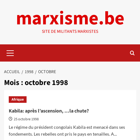
Aller
marxisme.be
au
contenu
SITE DE MILITANTS MARXISTES
Menu
principal
ACCUEIL
1998
OCTOBRE
Mois :
octobre 1998
Afrique
Kabila: après l’ascension, …la chute?
25 octobre 1998
Le régime du président congolais Kabila est menacé dans ses
fondements. Les rebelles ont pris le pays en tenailles. A...