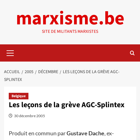
Aller
marxisme.be
au
contenu
SITE DE MILITANTS MARXISTES
Menu
principal
ACCUEIL
2005
DÉCEMBRE
LES LEÇONS DE LA GRÈVE AGC-
SPLINTEX
Belgique
Les leçons de la grève AGC-Splintex
30 décembre 2005
Produit en commun par
Gustave Dache
, ex-