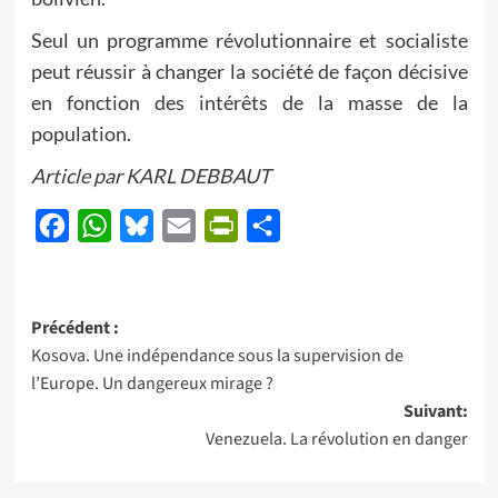
Seul un programme révolutionnaire et socialiste
peut réussir à changer la société de façon décisive
en fonction des intérêts de la masse de la
population.
Article par KARL DEBBAUT
Facebook
WhatsApp
Bluesky
Email
PrintFriendly
Partager
Navigation
Précédent :
Kosova. Une indépendance sous la supervision de
d’article
l’Europe. Un dangereux mirage ?
Suivant:
Venezuela. La révolution en danger