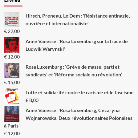
Livres
Hirsch, Preneau, Le Dem : 'Résistance antinazie,
ouvrière et internationaliste'
€
22,00
Anne Vanesse: 'Rosa Luxemburg sur la trace de
Ludwik Warynski'
€
12,00
Rosa Luxemburg : ‘Grève de masse, parti et
syndicats’ et ‘Réforme sociale ou révolution’
€
15,00
Lutte et solidarité contre le racisme et le fascisme
€
8,00
Anne Vanesse: 'Rosa Luxemburg, Cezaryna
Wojnarowska. Deux révolutionnaires Polonaises
à Paris'
€
12,00