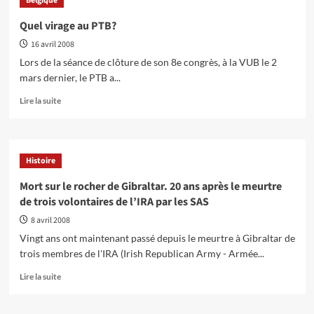
Belgique
ans
après:
Quel virage au PTB?
L’explosion
16 avril 2008
révolutionnaire
de
Lors de la séance de clôture de son 8e congrès, à la VUB le 2
mai
mars dernier, le PTB a...
’68
En
Lire la suite
savoir
plus
sur
Quel
Histoire
virage
au
Mort sur le rocher de Gibraltar. 20 ans après le meurtre
PTB?
de trois volontaires de l’IRA par les SAS
8 avril 2008
Vingt ans ont maintenant passé depuis le meurtre à Gibraltar de
trois membres de l'IRA (Irish Republican Army - Armée...
En
Lire la suite
savoir
plus