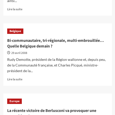
ainsi...
En
Lire la suite
savoir
plus
sur
40
Belgique
ans
après…
Bi-communautaire, tri-régionale, multi-embrouillée…
Achevez
Quelle Belgique demain ?
Mai
’68
29 avril 2008
Rudy Demotte, président de la Région wallonne et, depuis peu,
de la Communauté française, et Charles Picqué, ministre-
président de la...
En
Lire la suite
savoir
plus
sur
Bi-
Europe
communautaire,
tri-
La récente victoire de Berlusconi va provoquer une
régionale,