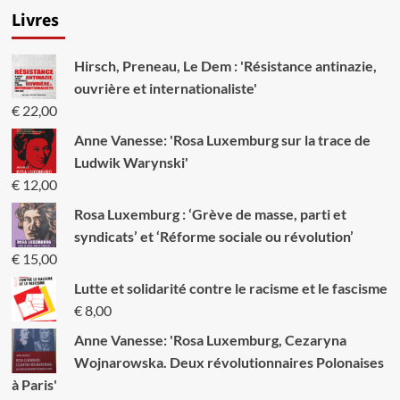
sur
Livres
Mort
sur
le
Hirsch, Preneau, Le Dem : 'Résistance antinazie,
rocher
de
ouvrière et internationaliste'
Gibraltar.
€
22,00
20
ans
Anne Vanesse: 'Rosa Luxemburg sur la trace de
après
Ludwik Warynski'
le
€
12,00
meurtre
de
Rosa Luxemburg : ‘Grève de masse, parti et
trois
syndicats’ et ‘Réforme sociale ou révolution’
volontaires
de
€
15,00
l’IRA
Lutte et solidarité contre le racisme et le fascisme
par
les
€
8,00
SAS
Anne Vanesse: 'Rosa Luxemburg, Cezaryna
Wojnarowska. Deux révolutionnaires Polonaises
à Paris'