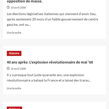
opposition de masse.
multi-
embrouillée…
19 avril 2008
Quelle
Les élections législatives italiennes qui viennent d’avoir lieu,
Belgique
après seulement 20 mois d’un faible gouvernement de centre
demain
gauche, ont vu...
?
En
Lire la suite
savoir
plus
sur
La
Histoire
récente
victoire
40 ans après: L’explosion révolutionnaire de mai ’68
de
16 avril 2008
Berlusconi
va
Il y a presque tout juste quarante ans, une explosion
provoquer
révolutionnaire a balayé la France et a laissé des traces...
une
opposition
En
Lire la suite
de
savoir
masse.
plus
sur
40