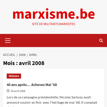
Aller
marxisme.be
au
contenu
SITE DE MILITANTS MARXISTES
Menu
principal
ACCUEIL
2008
AVRIL
Mois :
avril 2008
Histoire
40 ans après… Achevez Mai ’68
29 avril 2008
Lors de sa campagne présidentielle, Nicolas Sarkozy avait
annoncé vouloir en finir avec l’héritage de mai ‘68. Il comptait