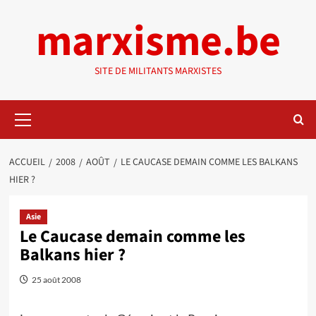
Aller
marxisme.be
au
contenu
SITE DE MILITANTS MARXISTES
Menu
principal
ACCUEIL
2008
AOÛT
LE CAUCASE DEMAIN COMME LES BALKANS
HIER ?
Asie
Le Caucase demain comme les
Balkans hier ?
25 août 2008