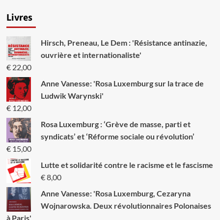
Livres
Hirsch, Preneau, Le Dem : 'Résistance antinazie,
ouvrière et internationaliste'
€
22,00
Anne Vanesse: 'Rosa Luxemburg sur la trace de
Ludwik Warynski'
€
12,00
Rosa Luxemburg : ‘Grève de masse, parti et
syndicats’ et ‘Réforme sociale ou révolution’
€
15,00
Lutte et solidarité contre le racisme et le fascisme
€
8,00
Anne Vanesse: 'Rosa Luxemburg, Cezaryna
Wojnarowska. Deux révolutionnaires Polonaises
à Paris'