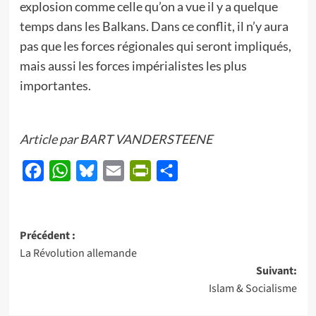
explosion comme celle qu’on a vue il y a quelque
temps dans les Balkans. Dans ce conflit, il n’y aura
pas que les forces régionales qui seront impliqués,
mais aussi les forces impérialistes les plus
importantes.
Article par BART VANDERSTEENE
Facebook
WhatsApp
Bluesky
Email
PrintFriendly
Partager
Navigation
Précédent :
La Révolution allemande
d’article
Suivant:
Islam & Socialisme