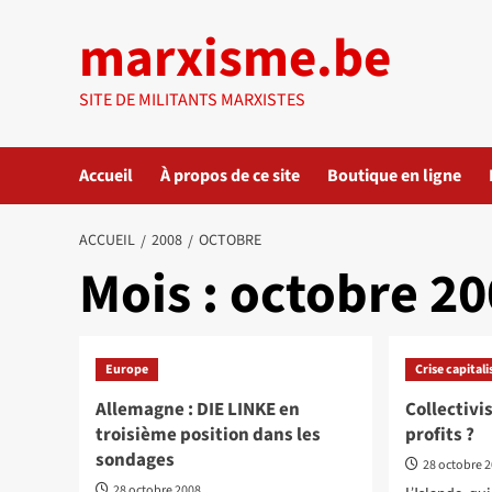
Aller
marxisme.be
au
contenu
SITE DE MILITANTS MARXISTES
Accueil
À propos de ce site
Boutique en ligne
ACCUEIL
2008
OCTOBRE
Mois :
octobre 20
Europe
Crise capitali
Allemagne : DIE LINKE en
Collectivis
troisième position dans les
profits ?
sondages
28 octobre 
28 octobre 2008