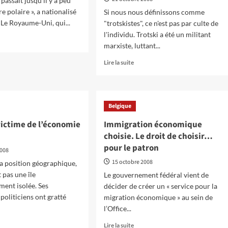
 passait jusqu’il y a peu
re polaire », a nationalisé
Si nous nous définissons comme
 Le Royaume-Uni, qui...
"trotskistes", ce n'est pas par culte de
l'individu. Trotski a été un militant
marxiste, luttant...
oir
s
En
Lire la suite
savoir
ectiviser
plus
sur
tes
70
Belgique
ans
après
victime de l’économie
Immigration économique
fits
la
choisie. Le droit de choisir…
fondation
pour le patron
de
2008
la
15 octobre 2008
sa position géographique,
IVè
t pas une île
Le gouvernement fédéral vient de
Internationale
ent isolée. Ses
décider de créer un « service pour la
:
politiciens ont gratté
Qu’est-
migration économique » au sein de
ce
l’Office...
que
En
Lire la suite
le