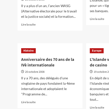
L’Islande, qui
pour un « tig
Il y a plus d’un an, l’ancien WASG
ses banques.
(Alternative électorale pour le travail
et la justice sociale) et la formation...
En
Lire la suite
sav
En
Lire la suite
plu
savoir
sur
plus
Coll
sur
les
Allemagne
per
:
Histoire
Europe
ou
DIE
les
LINKE
Anniversaire des 70 ans de la
L’Islande 
pro
en
IVè internationale
de casino
?
troisième
position
20 octobre 2008
19 octobre 
dans
Il y a 70 ans, des délégués d'une
En dépit de 
les
vingtaine de pays fondaient la 4ème
l'Islande n'es
sondages
internationale et adoptaient le
économiquem
"Programme de...
banquiers et 
tout...
En
Lire la suite
savoir
En
Lire la suite