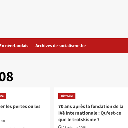
En néerlandais
Archives de socialisme.be
08
ste
Histoire
er les pertes ou les
70 ans après la fondation de la
IVè Internationale : Qu’est-ce
que le trotskisme ?
2008
21 octobre 2008