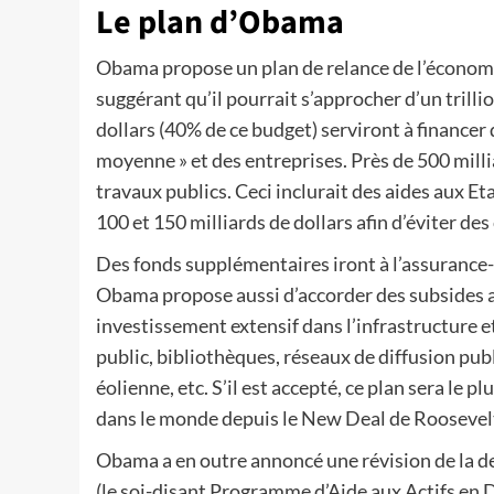
Le plan d’Obama
Obama propose un plan de relance de l’économie
suggérant qu’il pourrait s’approcher d’un trillio
dollars (40% de ce budget) serviront à financer 
moyenne » et des entreprises. Près de 500 mill
travaux publics. Ceci inclurait des aides aux Et
100 et 150 milliards de dollars afin d’éviter d
Des fonds supplémentaires iront à l’assurance-
Obama propose aussi d’accorder des subsides au
investissement extensif dans l’infrastructure et
public, bibliothèques, réseaux de diffusion publi
éolienne, etc. S’il est accepté, ce plan sera le
dans le monde depuis le New Deal de Roosevelt
Obama a en outre annoncé une révision de la 
(le soi-disant Programme d’Aide aux Actifs en Da