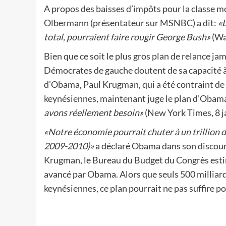
A propos des baisses d’impôts pour la classe 
Olbermann (présentateur sur MSNBC) a dit:
«L
total, pourraient faire rougir George Bush»
(Wa
Bien que ce soit le plus gros plan de relance j
Démocrates de gauche doutent de sa capacité à
d’Obama, Paul Krugman, qui a été contraint de
keynésiennes, maintenant juge le plan d’Obam
avons réellement besoin»
(New York Times, 8 ja
«Notre économie pourrait chuter à un trillion d
2009-2010)»
a déclaré Obama dans son discours
Krugman, le Bureau du Budget du Congrès estime 
avancé par Obama. Alors que seuls 500 milliar
keynésiennes, ce plan pourrait ne pas suffire p