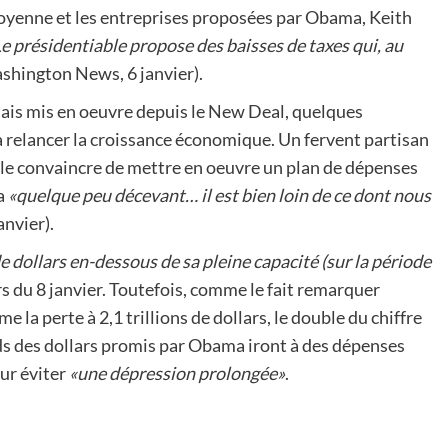
moyenne et les entreprises proposées par Obama, Keith
e présidentiable propose des baisses de taxes qui, au
shington News, 6 janvier).
amais mis en oeuvre depuis le New Deal, quelques
 relancer la croissance économique. Un fervent partisan
 le convaincre de mettre en oeuvre un plan de dépenses
a
«quelque peu décevant… il est bien loin de ce dont nous
nvier).
e dollars en-dessous de sa pleine capacité (sur la période
 du 8 janvier. Toutefois, comme le fait remarquer
la perte à 2,1 trillions de dollars, le double du chiffre
ds des dollars promis par Obama iront à des dépenses
our éviter
«une dépression prolongée»
.