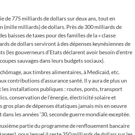
 de 775 milliards de dollars sur deux ans, tout en
n (mille milliards) de dollars. Près de 300 milliards de
des baisses de taxes pour des familles de la « classe
iards de dollars serviront à des dépenses keynésiennes de
ats (les gouverneurs d’Etats déclarent avoir besoin d’entre
es coupes sauvages dans leurs budgets sociaux).
chômage, aux timbres alimentaires, à Medicaid, etc.
x contributions d’assurance santé. Il y aura de plus un
 les installations publiques : routes, ponts, transport
cs, conservation de l’énergie, électricité solaire et
 plus gros plan de dépenses étatiques jamais mis en oeuvre
 dans les années ‘30, seconde guerre mondiale exceptée.
deuxième partie du programme de renflouement bancaire
nger), pour lequel il reste 350 milliards de dollars sur les