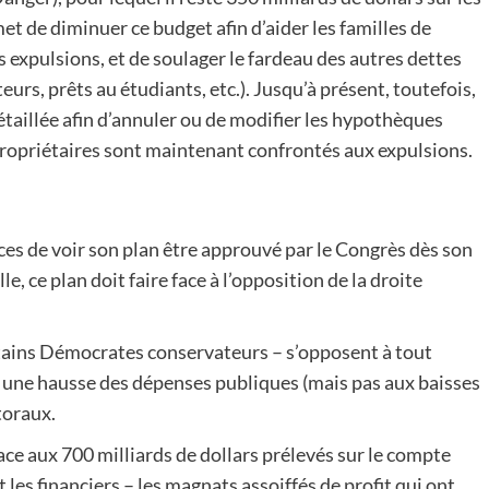
t de diminuer ce budget afin d’aider les familles de
les expulsions, et de soulager le fardeau des autres dettes
s, prêts au étudiants, etc.). Jusqu’à présent, toutefois,
étaillée afin d’annuler ou de modifier les hypothèques
propriétaires sont maintenant confrontés aux expulsions.
es de voir son plan être approuvé par le Congrès dès son
e, ce plan doit faire face à l’opposition de la droite
ains Démocrates conservateurs – s’opposent à tout
à une hausse des dépenses publiques (mais pas aux baisses
ctoraux.
ace aux 700 milliards de dollars prélevés sur le compte
les financiers – les magnats assoiffés de profit qui ont