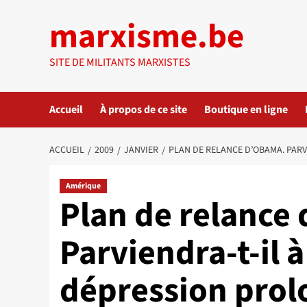
Aller
marxisme.be
au
contenu
SITE DE MILITANTS MARXISTES
Accueil
À propos de ce site
Boutique en ligne
ACCUEIL
2009
JANVIER
PLAN DE RELANCE D’OBAMA. PARV
Amérique
Plan de relance
Parviendra-t-il à
dépression prolo