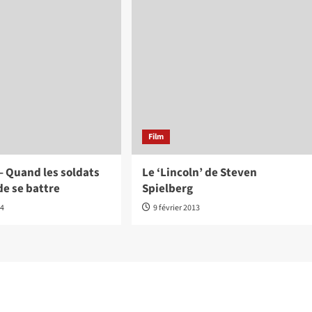
Film
– Quand les soldats
Le ‘Lincoln’ de Steven
de se battre
Spielberg
14
9 février 2013