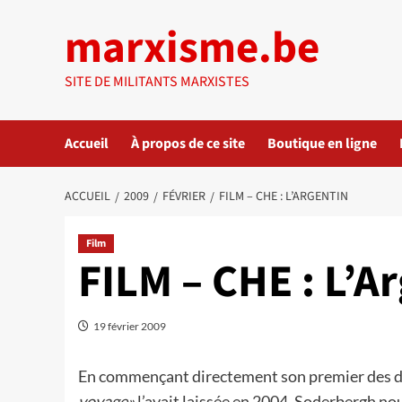
Aller
marxisme.be
au
contenu
SITE DE MILITANTS MARXISTES
Accueil
À propos de ce site
Boutique en ligne
ACCUEIL
2009
FÉVRIER
FILM – CHE : L’ARGENTIN
Film
FILM – CHE : L’A
19 février 2009
En commençant directement son premier des deu
voyage»
l’avait laissée en 2004, Soderbergh n