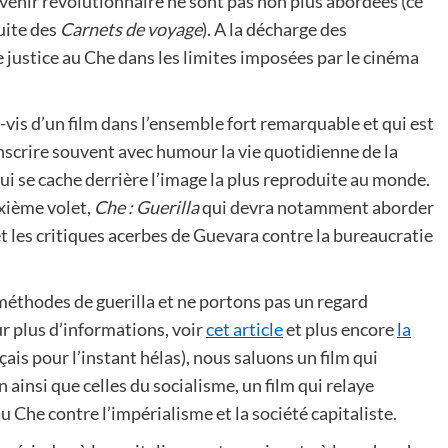
evenir révolutionnaire ne sont pas non plus abordées (ce
uite des
Carnets de voyage
). A la décharge des
re justice au Che dans les limites imposées par le cinéma
à-vis d’un film dans l’ensemble fort remarquable et qui est
anscrire souvent avec humour la vie quotidienne de la
i se cache derrière l’image la plus reproduite au monde.
xième volet,
Che : Guerilla
qui devra notamment aborder
et les critiques acerbes de Guevara contre la bureaucratie
 méthodes de guerilla et ne portons pas un regard
r plus d’informations, voir
cet article
et plus encore
la
çais pour l’instant hélas), nous saluons un film qui
 ainsi que celles du socialisme, un film qui relaye
 Che contre l’impérialisme et la société capitaliste.