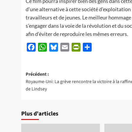
Ce film pourra inspirer bien des gens dans cette
d’une alternative à cette société d’exploitati
travailleurs et de jeunes. Le meilleur hommage
s’engager dans la voie de la révolution et du s
afin d’éviter de reproduire les mêmes erreurs.
Facebook
WhatsApp
Bluesky
Email
PrintFriendly
Partager
Navigation
Précédent :
Royaume-Uni: La grève rencontre la victoire à la raffin
d’article
de Lindsey
Plus d'articles