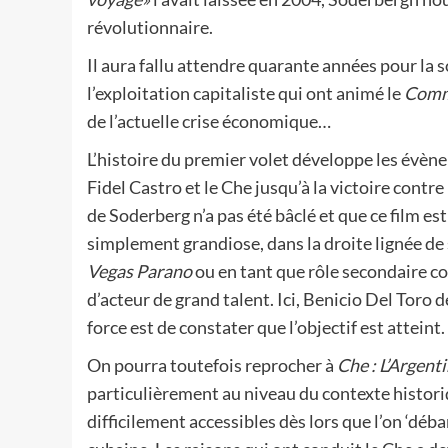
révolutionnaire.
Il aura fallu attendre quarante années pour la sor
l’exploitation capitaliste qui ont animé le
Comm
de l’actuelle crise économique…
L’histoire du premier volet développe les évèn
Fidel Castro et le Che jusqu’à la victoire contre 
de Soderberg n’a pas été bâclé et que ce film est
simplement grandiose, dans la droite lignée d
Vegas Parano
ou en tant que rôle secondaire 
d’acteur de grand talent. Ici, Benicio Del Toro 
force est de constater que l’objectif est atteint.
On pourra toutefois reprocher à
Che : L’Argent
particulièrement au niveau du contexte histori
difficilement accessibles dès lors que l’on ‘déba