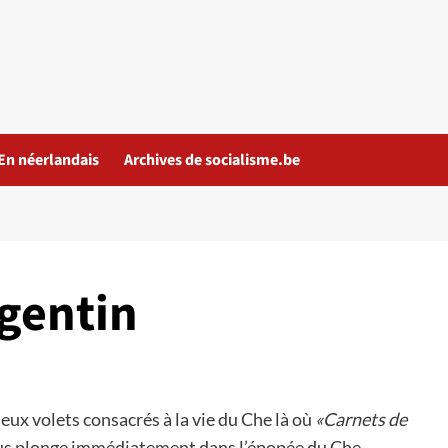
En néerlandais
Archives de socialisme.be
rgentin
x volets consacrés à la vie du Che là où
«Carnets de
ous plonge immédiatement dans l’épopée du Che