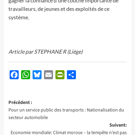
gagner la confiance d’une couche importante de
travailleurs, de jeunes et des exploités de ce
système.
Article par STEPHANE R (Liège)
Facebook
WhatsApp
Bluesky
Email
PrintFriendly
Partager
Navigation
Précédent :
Pour un service public des transports : Nationalisation du
d’article
secteur automobile
Suivant:
Economie mondiale: Climat morose – la tempête n’est pas