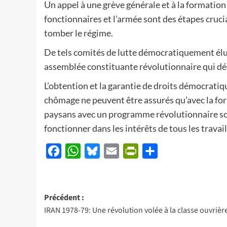
Un appel à une grève générale et à la formation 
fonctionnaires et l’armée sont des étapes cruci
tomber le régime.
De tels comités de lutte démocratiquement élu
assemblée constituante révolutionnaire qui déci
L’obtention et la garantie de droits démocratiq
chômage ne peuvent être assurés qu’avec la fo
paysans avec un programme révolutionnaire soci
fonctionner dans les intérêts de tous les travail
Facebook
WhatsApp
Bluesky
Email
PrintFriendly
Partager
Navigation
Précédent :
IRAN 1978-79: Une révolution volée à la classe ouvrièr
d’article