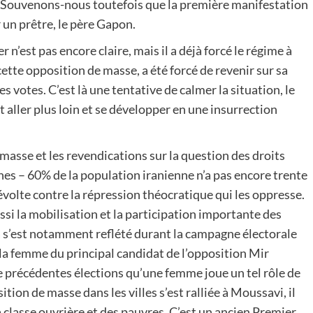
. Souvenons-nous toutefois que la première manifestation
 un prêtre, le père Gapon.
’est pas encore claire, mais il a déjà forcé le régime à
 cette opposition de masse, a été forcé de revenir sur sa
 votes. C’est là une tentative de calmer la situation, le
 aller plus loin et se développer en une insurrection
masse et les revendications sur la question des droits
es – 60% de la population iranienne n’a pas encore trente
révolte contre la répression théocratique qui les oppresse.
i la mobilisation et la participation importante des
a s’est notamment reflété durant la campagne électorale
la femme du principal candidat de l’opposition Mir
e précédentes élections qu’une femme joue un tel rôle de
ion de masse dans les villes s’est ralliée à Moussavi, il
 la classe ouvrière et des pauvres. C’est un ancien Premier