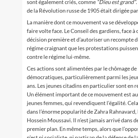
sont également criés, comme
“Dieu est grand”
de la Révolution russe de 1905 était dirigée par
La manière dont ce mouvement va se développer n
faire volte face. Le Conseil des gardiens, face à
décision première et d’autoriser un recompte des
régime craignant que les protestations puissent
contre le régime lui-même.
Ces actions sont alimentées par le chômage de 
démocratiques, particulièrement parmi les jeun
ans. Les jeunes citadins en particulier sont en 
Un élément important de ce mouvement est auss
jeunes femmes, qui revendiquent l’égalité. Cel
dans l’énorme popularité de Zahra Rahnavard, 
Hossein Moussavi. Il n’est jamais arrivé dans d
premier plan. En même temps, alors que l’opposit
n’est ni socialiste, ni partisan de la défense de