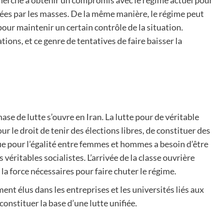
cherche à obtenir un compromis avec le régime actuel pour
ées par les masses. De la même manière, le régime peut
pour maintenir un certain contrôle de la situation.
ons, et ce genre de tentatives de faire baisser la
hase de lutte s’ouvre en Iran. La lutte pour de véritable
r le droit de tenir des élections libres, de constituer des
 que pour l’égalité entre femmes et hommes a besoin d’être
s véritables socialistes. L’arrivée de la classe ouvrière
a force nécessaires pour faire chuter le régime.
t élus dans les entreprises et les universités liés aux
onstituer la base d’une lutte unifiée.