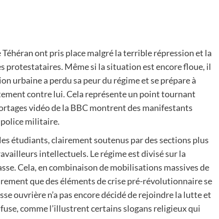
Téhéran ont pris place malgré la terrible répression et la
 protestataires. Même si la situation est encore floue, il
ion urbaine a perdu sa peur du régime et se prépare à
tement contre lui. Cela représente un point tournant
reportages vidéo de la BBC montrent des manifestants
police militaire.
 les étudiants, clairement soutenus par des sections plus
vailleurs intellectuels. Le régime est divisé sur la
sse. Cela, en combinaison de mobilisations massives de
airement que des éléments de crise pré-révolutionnaire se
se ouvrière n’a pas encore décidé de rejoindre la lutte et
fuse, comme l’illustrent certains slogans religieux qui