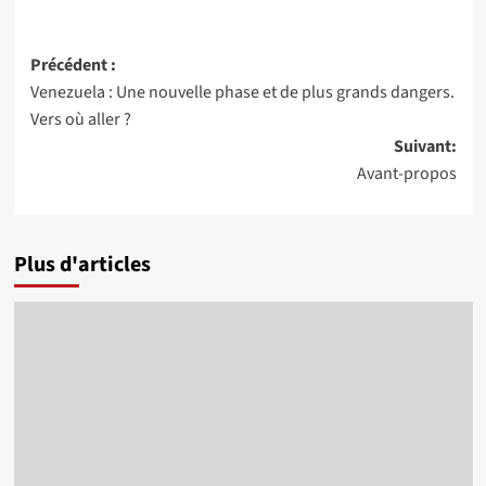
Navigation
Précédent :
Venezuela : Une nouvelle phase et de plus grands dangers.
d’article
Vers où aller ?
Suivant:
Avant-propos
Plus d'articles