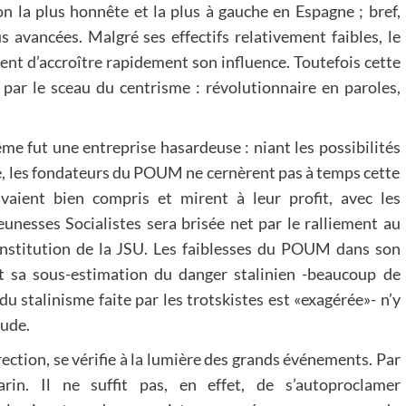
n la plus honnête et la plus à gauche en Espagne ; bref,
us avancées. Malgré ses effectifs relativement faibles, le
ent d’accroître rapidement son influence. Toutefois cette
 par le sceau du centrisme : révolutionnaire en paroles,
même fut une entreprise hasardeuse : niant les possibilités
ste, les fondateurs du POUM ne cernèrent pas à temps cette
avaient bien compris et mirent à leur profit, avec les
eunesses Socialistes sera brisée net par le ralliement au
 constitution de la JSU. Les faiblesses du POUM dans son
et sa sous-estimation du danger stalinien -beaucoup de
 stalinisme faite par les trotskistes est «exagérée»- n’y
tude.
rection, se vérifie à la lumière des grands événements. Par
n. Il ne suffit pas, en effet, de s’autoproclamer