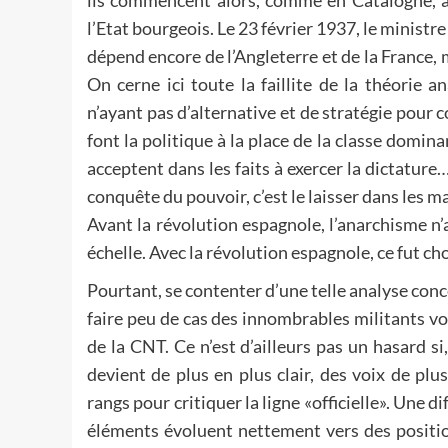
ils commencent alors, comme en Catalogne, à 
l’Etat bourgeois. Le 23 février 1937, le ministre
dépend encore de l’Angleterre et de la France, m
On cerne ici toute la faillite de la théorie a
n’ayant pas d’alternative et de stratégie pour c
font la politique à la place de la classe domina
acceptent dans les faits à exercer la dictature
conquête du pouvoir, c’est le laisser dans les ma
Avant la révolution espagnole, l’anarchisme n’
échelle. Avec la révolution espagnole, ce fut cho
Pourtant, se contenter d’une telle analyse conc
faire peu de cas des innombrables militants v
de la CNT. Ce n’est d’ailleurs pas un hasard si
devient de plus en plus clair, des voix de p
rangs pour critiquer la ligne «officielle». Une 
éléments évoluent nettement vers des positi