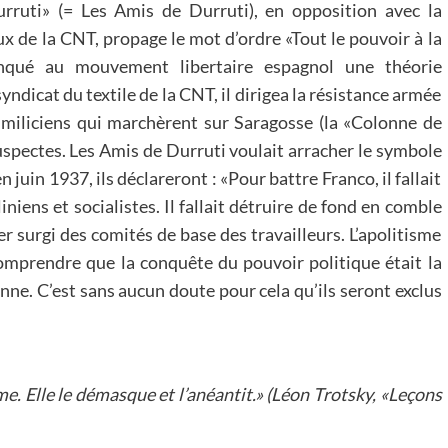
rruti» (= Les Amis de Durruti), en opposition avec la
x de la CNT, propage le mot d’ordre «Tout le pouvoir à la
manqué au mouvement libertaire espagnol une théorie
ndicat du textile de la CNT, il dirigea la résistance armée
 miliciens qui marchèrent sur Saragosse (la «Colonne de
uspectes. Les Amis de Durruti voulait arracher le symbole
en juin 1937, ils déclareront : «Pour battre Franco, il fallait
iniens et socialistes. Il fallait détruire de fond en comble
er surgi des comités de base des travailleurs. L’apolitisme
 comprendre que la conquête du pouvoir politique était la
nne. C’est sans aucun doute pour cela qu’ils seront exclus
me. Elle le démasque et l’anéantit.» (Léon Trotsky, «Leçons