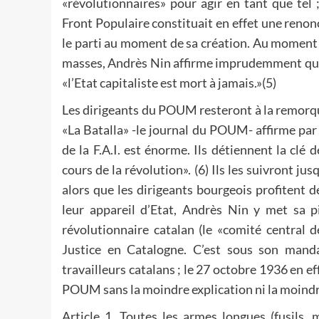
«révolutionnaires» pour agir en tant que te
Front Populaire constituait en effet une reno
le parti au moment de sa création. Au moment o
masses, Andrès Nin affirme imprudemment que l
«l’Etat capitaliste est mort à jamais.»(5)
Les dirigeants du POUM resteront à la remorque
«La Batalla» -le journal du POUM- affirme par 
de la F.A.I. est énorme. Ils détiennent la clé 
cours de la révolution». (6) Ils les suivront j
alors que les dirigeants bourgeois profitent d
leur appareil d’Etat, Andrès Nin y met sa pi
révolutionnaire catalan (le «comité central d
Justice en Catalogne. C’est sous son man
travailleurs catalans ; le 27 octobre 1936 en e
POUM sans la moindre explication ni la moindre
Article 1. Toutes les armes longues (fusils, 