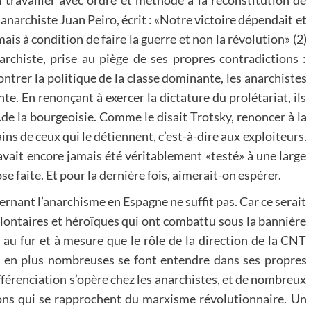
travailler avec ordre et méthode à la reconstitution de
 anarchiste Juan Peiro, écrit : «Notre victoire dépendait et
ais à condition de faire la guerre et non la révolution» (2)
narchiste, prise au piège de ses propres contradictions :
ontrer la politique de la classe dominante, les anarchistes
nte. En renonçant à exercer la dictature du prolétariat, ils
…de la bourgeoisie. Comme le disait Trotsky, renoncer à la
ins de ceux qui le détiennent, c’est-à-dire aux exploiteurs.
avait encore jamais été véritablement «testé» à une large
se faite. Et pour la dernière fois, aimerait-on espérer.
ernant l’anarchisme en Espagne ne suffit pas. Car ce serait
olontaires et héroïques qui ont combattu sous la bannière
, au fur et à mesure que le rôle de la direction de la CNT
lus en plus nombreuses se font entendre dans ses propres
différenciation s’opère chez les anarchistes, et de nombreux
ons qui se rapprochent du marxisme révolutionnaire. Un