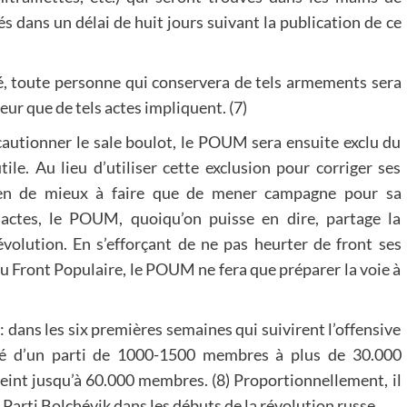
s dans un délai de huit jours suivant la publication de ce
nné, toute personne qui conservera de tels armements sera
eur que de tels actes impliquent. (7)
 cautionner le sale boulot, le POUM sera ensuite exclu du
le. Au lieu d’utiliser cette exclusion pour corriger ses
ien de mieux à faire que de mener campagne pour sa
s actes, le POUM, quoiqu’on puisse en dire, partage la
évolution. En s’efforçant de ne pas heurter de front ses
 du Front Populaire, le POUM ne fera que préparer la voie à
: dans les six premières semaines qui suivirent l’offensive
assé d’un parti de 1000-1500 membres à plus de 30.000
teint jusqu’à 60.000 membres. (8) Proportionnellement, il
 Parti Bolchévik dans les débuts de la révolution russe.