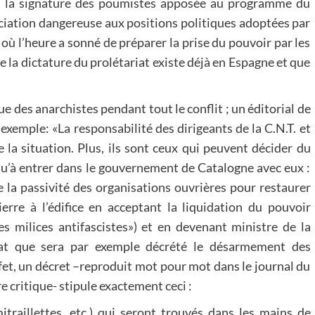
l ; la signature des poumistes apposée au programme du
nciation dangereuse aux positions politiques adoptées par
ù l’heure a sonné de préparer la prise du pouvoir par les
a dictature du prolétariat existe déjà en Espagne et que
 des anarchistes pendant tout le conflit ; un éditorial de
exemple: «La responsabilité des dirigeants de la C.N.T. et
de la situation. Plus, ils sont ceux qui peuvent décider du
usqu’à entrer dans le gouvernement de Catalogne avec eux :
e la passivité des organisations ouvrières pour restaurer
erre à l’édifice en acceptant la liquidation du pouvoir
es milices antifascistes») et en devenant ministre de la
dat que sera par exemple décrété le désarmement des
ffet, un décret –reproduit mot pour mot dans le journal du
 critique- stipule exactement ceci :
mitraillettes, etc.) qui seront trouvés dans les mains de