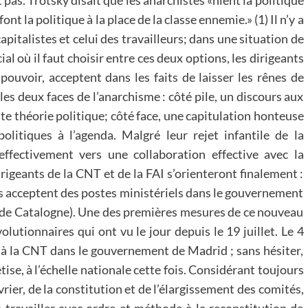
 pas. Trotsky disait que les anarchistes «nient la politique
 font la politique à la place de la classe ennemie.» (1) Il n’y a
apitalistes et celui des travailleurs; dans une situation de
al où il faut choisir entre ces deux options, les dirigeants
pouvoir, acceptent dans les faits de laisser les rênes de
 les deux faces de l’anarchisme : côté pile, un discours aux
ute théorie politique; côté face, une capitulation honteuse
litiques à l’agenda. Malgré leur rejet infantile de la
effectivement vers une collaboration effective avec la
irigeants de la CNT et de la FAI s’orienteront finalement :
es acceptent des postes ministériels dans le gouvernement
 de Catalogne). Une des premières mesures de ce nouveau
lutionnaires qui ont vu le jour depuis le 19 juillet. Le 4
 à la CNT dans le gouvernement de Madrid ; sans hésiter,
ise, à l’échelle nationale cette fois. Considérant toujours
rier, de la constitution et de l’élargissement des comités,