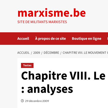
Aller
marxisme.be
au
contenu
SITE DE MILITANTS MARXISTES
Accueil
À propos de ce site
Boutique en ligne
ACCUEIL
2009
DÉCEMBRE
CHAPITRE VIII. LE MOUVEMENT 
Textes
Chapitre VIII. 
: analyses
29 décembre 2009