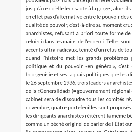
pouvaient pas- mais parce qu’ils ne le voulaient
jusqu’à ce qu’elle leur saute à la gorge ; alors ils
en effet pas d’alternative entre le pouvoir des c
dualité de pouvoir, c’est-à-dire au moment cruci
anarchistes, refusant a priori toute forme de 
celui-ci dans les mains de l’ennemi. Telles sont
accents ultra-radicaux, teinté d’un refus de to
quand l’histoire met les grands problèmes po
politique et du pouvoir «en général», c’est 
bourgeoisie et ses laquais politiques que les d
le 26 septembre 1936, trois leaders anarchist
de la «Generalidad» (= gouvernement régional
cabinet sera de dissoudre tous les comités révo
novembre, quatre portefeuilles sont proposés
les dirigeants anarchistes réitèrent la même bêt
comme un péché originel de parler de l’Etat ouv