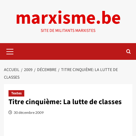
Aller
marxisme.be
au
contenu
SITE DE MILITANTS MARXISTES
Menu
principal
ACCUEIL
2009
DÉCEMBRE
TITRE CINQUIÈME: LA LUTTE DE
CLASSES
Textes
Titre cinquième: La lutte de classes
30 décembre 2009