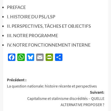
PREFACE
I. HISTOIRE DU PSL/LSP
II. PERSPECTIVES, TÂCHES ET OBJECTIFS
III. NOTRE PROGRAMME
IV. NOTRE FONCTIONNEMENT INTERNE
Facebook
WhatsApp
Bluesky
Email
PrintFriendly
Partager
Navigation
Précédent :
La question nationale: histoire récente et perspectives
d’article
Suivant:
Capitalisme et stalinisme discrédités – QUELLE
ALTERNATIVE PROPOSER ?