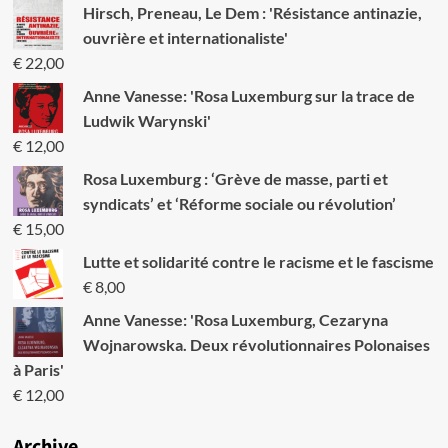
Hirsch, Preneau, Le Dem : 'Résistance antinazie,
ouvrière et internationaliste'
€
22,00
Anne Vanesse: 'Rosa Luxemburg sur la trace de
Ludwik Warynski'
€
12,00
Rosa Luxemburg : ‘Grève de masse, parti et
syndicats’ et ‘Réforme sociale ou révolution’
€
15,00
Lutte et solidarité contre le racisme et le fascisme
€
8,00
Anne Vanesse: 'Rosa Luxemburg, Cezaryna
Wojnarowska. Deux révolutionnaires Polonaises
à Paris'
€
12,00
Archive