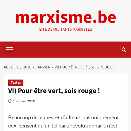
Aller
marxisme.be
au
contenu
SITE DE MILITANTS MARXISTES
Menu
principal
ACCUEIL
2010
JANVIER
VI) POUR ÊTRE VERT, SOIS ROUGE !
Textes
VI) Pour être vert, sois rouge !
3 janvier 2010
Beaucoup de jeunes, et d’ailleurs pas uniquement
eux, pensent qu’un tel parti révolutionnaire n’est