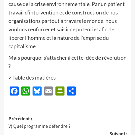
cause de la crise environnementale. Par un patient
travail d’intervention et de construction de nos
organisations partout à travers le monde, nous
voulons renforcer et saisir ce potentiel afin de
libérer l’homme et la nature de l’emprise du
capitalisme.
Mais pourquoi s’attacher à cette idée de révolution
?
>
Table des matières
Facebook
WhatsApp
Bluesky
Email
PrintFriendly
Partager
Navigation
Précédent :
V) Quel programme défendre ?
d’article
Suivant: