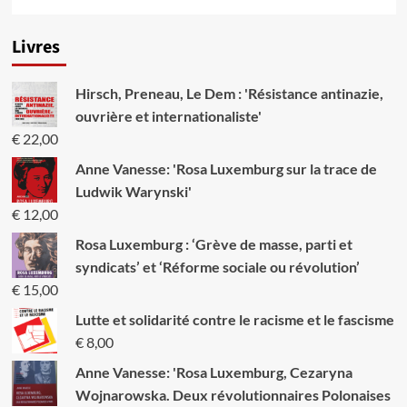
Livres
Hirsch, Preneau, Le Dem : 'Résistance antinazie,
ouvrière et internationaliste'
€
22,00
Anne Vanesse: 'Rosa Luxemburg sur la trace de
Ludwik Warynski'
€
12,00
Rosa Luxemburg : ‘Grève de masse, parti et
syndicats’ et ‘Réforme sociale ou révolution’
€
15,00
Lutte et solidarité contre le racisme et le fascisme
€
8,00
Anne Vanesse: 'Rosa Luxemburg, Cezaryna
Wojnarowska. Deux révolutionnaires Polonaises