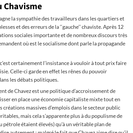
u Chavisme
 gagne la sympathie des travailleurs dans les quartiers et
blesses et des erreurs de la ‘‘gauche’’ chaviste. Après 12
mations sociales importante et de nombreux discours très
emandent où est le socialisme dont parle la propagande
’est certainement l’insistance à vouloir à tout prix faire
ie. Celle-ci garde en effet les rênes du pouvoir
dans les débats politiques.
ent de Chavez est une politique d’accroissement de
aisser en place une économie capitaliste mixte tout en
des créations massives d’emplois dans le secteur public
éritables, mais cela s’apparente plus à du populisme de
u pétrole étaient élevés) qu’à un véritable plan de
 dire autrement ; malgré le fait que Chavez aime dire qu’il