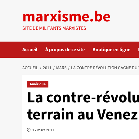
Aller
marxisme.be
au
contenu
SITE DE MILITANTS MARXISTES
Accueil
À propos de ce site
Boutique en ligne
ACCUEIL
2011
MARS
LA CONTRE-RÉVOLUTION GAGNE DU 
Amérique
La contre-révol
terrain au Venez
17 mars 2011