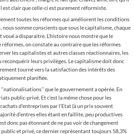
l est clair que celle-ci est purement réformiste.
dement toutes les réformes qui améliorent les conditions
is, nous somme conscients que sous le capitalisme, chaque
voué a disparaitre. L’histoire nous montre que le
 réformes, on constate au contraire que les réformes
ver les capitalistes et autres classes réactionnaires, les
 reconquérir leurs privilèges. Le capitalisme doit donc
rement tourné vers la satisfaction des intérêts des
atiquement planifiée.
 ‘‘nationalisations’’ que le gouvernement a opérée. En
riats public-privé. Et c’est la même chose pour les
 rachats d’entreprises par l’Etat (à un prix souvent
majorité d’entres elles étant en faillite, peu productives
’est donc pas étonnant de ne pas voir de changement
r public et privé, ce dernier représentant toujours 58,3%