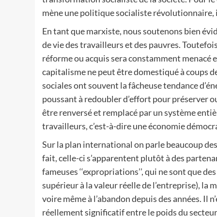
mène une politique socialiste révolutionnaire, i
En tant que marxiste, nous soutenons bien évi
de vie des travailleurs et des pauvres. Toutefo
réforme ou acquis sera constamment menacé et 
capitalisme ne peut être domestiqué à coups de
sociales ont souvent la fâcheuse tendance d’éner
poussant à redoubler d’effort pour préserver ou
être renversé et remplacé par un système entiè
travailleurs, c’est-à-dire une économie démocr
Sur la plan international on parle beaucoup des
fait, celle-ci s’apparentent plutôt à des partena
fameuses ‘‘expropriations’’, qui ne sont que des
supérieur à la valeur réelle de l’entreprise), la 
voire même à l’abandon depuis des années. Il n
réellement significatif entre le poids du secteu