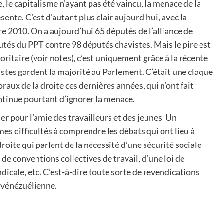
 le capitalisme n’ayant pas été vaincu, la menace de la
sente. C’est d’autant plus clair aujourd’hui, avec la
 2010. On a aujourd’hui 65 députés de l’alliance de
putés du PPT contre 98 députés chavistes. Mais le pire est
joritaire (voir notes), c’est uniquement grâce à la récente
stes gardent la majorité au Parlement. C’était une claque
oraux de la droite ces dernières années, qui n’ont fait
tinue pourtant d’ignorer la menace.
ser pour l’amie des travailleurs et des jeunes. Un
mes difficultés à comprendre les débats qui ont lieu à
roite qui parlent de la nécessité d’une sécurité sociale
é de conventions collectives de travail, d’une loi de
dicale, etc. C’est-à-dire toute sorte de revendications
é vénézuélienne.