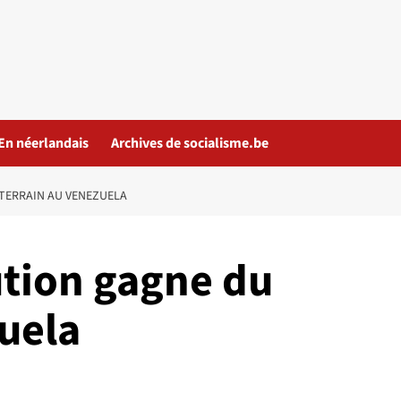
En néerlandais
Archives de socialisme.be
TERRAIN AU VENEZUELA
ution gagne du
uela