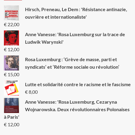
Hirsch, Preneau, Le Dem : 'Résistance antinazie,
ouvrière et internationaliste'
€
22,00
Anne Vanesse: 'Rosa Luxemburg sur la trace de
Ludwik Warynski'
€
12,00
Rosa Luxemburg : ‘Grève de masse, parti et
syndicats’ et ‘Réforme sociale ou révolution’
€
15,00
Lutte et solidarité contre le racisme et le fascisme
€
8,00
Anne Vanesse: 'Rosa Luxemburg, Cezaryna
Wojnarowska. Deux révolutionnaires Polonaises
à Paris'
€
12,00