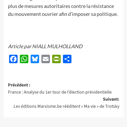
plus de mesures autoritaires contre la résistance
du mouvement ouvrier afin d’imposer sa politique.
Article par NIALL MULHOLLAND
Facebook
WhatsApp
Bluesky
Email
PrintFriendly
Partager
Navigation
Précédent :
France : Analyse du 1er tour de l’élection présidentielle
d’article
Suivant:
Les éditions Marxisme.be rééditent « Ma vie » de Trotsky