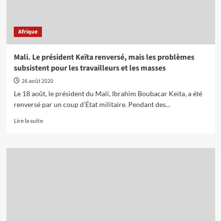
Afrique
Mali. Le président Keïta renversé, mais les problèmes
subsistent pour les travailleurs et les masses
26 août 2020
Le 18 août, le président du Mali, Ibrahim Boubacar Keïta, a été
renversé par un coup d’État militaire. Pendant des...
En
Lire la suite
savoir
plus
sur
Mali.
Le
président
Keïta
renversé,
mais
les