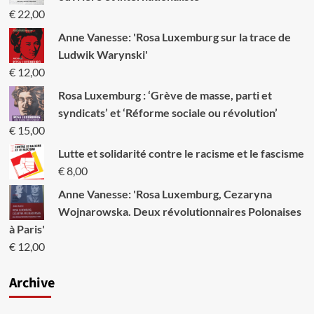
“Nous
€
22,00
connaissons
notre
Anne Vanesse: 'Rosa Luxemburg sur la trace de
devoir.
Ludwik Warynski'
Nous
€
12,00
nous
battrons
Rosa Luxemburg : ‘Grève de masse, parti et
jusqu’au
syndicats’ et ‘Réforme sociale ou révolution’
bout.”
€
15,00
Lutte et solidarité contre le racisme et le fascisme
€
8,00
Anne Vanesse: 'Rosa Luxemburg, Cezaryna
Wojnarowska. Deux révolutionnaires Polonaises
à Paris'
€
12,00
Archive