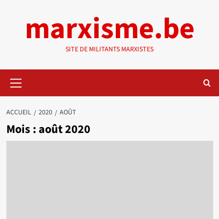
Aller
marxisme.be
au
contenu
SITE DE MILITANTS MARXISTES
Menu
principal
ACCUEIL
2020
AOÛT
Mois :
août 2020