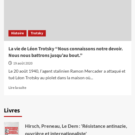
eaux
troubles
pendant
que
Biden
Histoire
Trotsky
se
cache
La vie de Léon Trotsky “Nous connaissons notre devoir.
Nous nous battrons jusqu’au bout.”
19 août 2020
Le 20 août 1940, l’agent stalinien Ramon Mercader a attaqué et
tué Léon Trotsky au piolet dans la maison où...
En
Lire la suite
savoir
plus
sur
Livres
La
vie
de
Hirsch, Preneau, Le Dem : 'Résistance antinazie,
Léon
Trotsky
ouvrière et internationaliste'