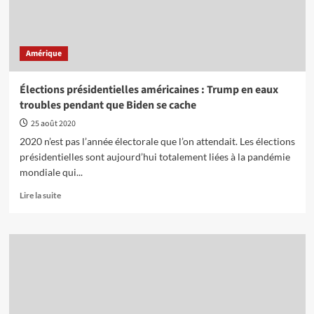
problèmes
subsistent
pour
les
Amérique
travailleurs
et
les
Élections présidentielles américaines : Trump en eaux
masses
troubles pendant que Biden se cache
25 août 2020
2020 n’est pas l’année électorale que l’on attendait. Les élections
présidentielles sont aujourd’hui totalement liées à la pandémie
mondiale qui...
En
Lire la suite
savoir
plus
sur
Élections
présidentielles
américaines
:
Trump
en