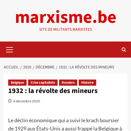
Aller
marxisme.be
au
contenu
SITE DE MILITANTS MARXISTES
Menu
principal
ACCUEIL
2020
DÉCEMBRE
1932 : LA RÉVOLTE DES MINEURS
Belgique
Crise capitaliste
Dossiers
Histoire
1932 : la révolte des mineurs
6 décembre 2020
Le déclin économique qui a suivi le krach boursier
de 1929 aux États-Unis a aussi frappé la Belgique à