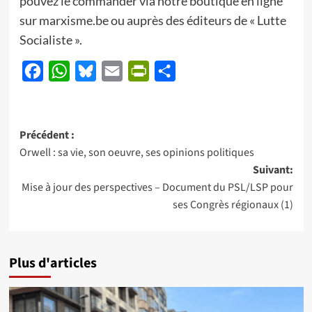
pouvez le commander via notre boutique en ligne
sur marxisme.be ou auprès des éditeurs de « Lutte
Socialiste ».
Facebook
WhatsApp
Bluesky
Email
PrintFriendly
Partager
Navigation
Précédent :
Orwell : sa vie, son oeuvre, ses opinions politiques
d’article
Suivant:
Mise à jour des perspectives – Document du PSL/LSP pour
ses Congrès régionaux (1)
Plus d'articles