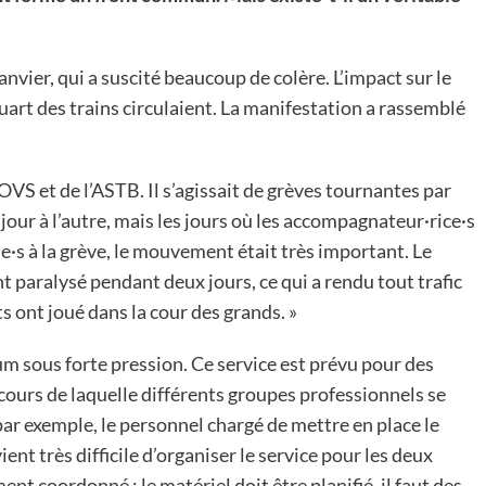
nvier, qui a suscité beaucoup de colère. L’impact sur le
quart des trains circulaient. La manifestation a rassemblé
l’OVS et de l’ASTB. Il s’agissait de grèves tournantes par
 jour à l’autre, mais les jours où les accompagnateur·rice·s
·e·s à la grève, le mouvement était très important. Le
 paralysé pendant deux jours, ce qui a rendu tout trafic
s ont joué dans la cour des grands. »
um sous forte pression. Ce service est prévu pour des
cours de laquelle différents groupes professionnels se
 par exemple, le personnel chargé de mettre en place le
ent très difficile d’organiser le service pour les deux
ment coordonné : le matériel doit être planifié, il faut des