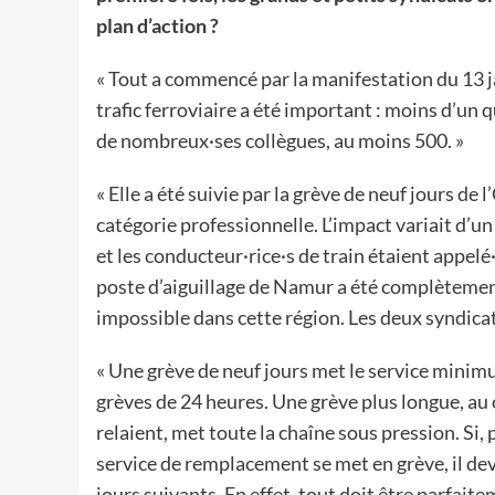
plan d’action ?
« Tout a commencé par la manifestation du 13 ja
trafic ferroviaire a été important : moins d’un 
de nombreux·ses collègues, au moins 500. »
« Elle a été suivie par la grève de neuf jours de 
catégorie professionnelle. L’impact variait d’un
et les conducteur·rice·s de train étaient appelé
poste d’aiguillage de Namur a été complètement
impossible dans cette région. Les deux syndicat
« Une grève de neuf jours met le service minim
grèves de 24 heures. Une grève plus longue, au 
relaient, met toute la chaîne sous pression. Si,
service de remplacement se met en grève, il devi
jours suivants. En effet, tout doit être parfaite