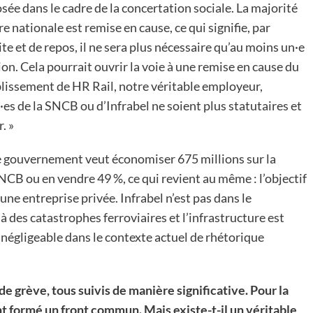
posée dans le cadre de la concertation sociale. La majorité
e nationale est remise en cause, ce qui signifie, par
e et de repos, il ne sera plus nécessaire qu’au moins un·e
on. Cela pourrait ouvrir la voie à une remise en cause du
blissement de HR Rail, notre véritable employeur,
·es de la SNCB ou d’Infrabel ne soient plus statutaires et
. »
: le gouvernement veut économiser 675 millions sur la
NCB ou en vendre 49 %, ce qui revient au même : l’objectif
e entreprise privée. Infrabel n’est pas dans le
à des catastrophes ferroviaires et l’infrastructure est
 négligeable dans le contexte actuel de rhétorique
 grève, tous suivis de manière significative. Pour la
ont formé un front commun. Mais existe-t-il un véritable