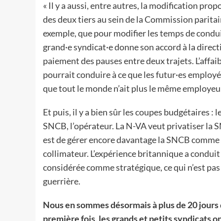
« Il y a aussi, entre autres, la modification pro
des deux tiers au sein de la Commission paritair
exemple, que pour modifier les temps de conduit
grand·e syndicat·e donne son accord à la directi
paiement des pauses entre deux trajets. L’affai
pourrait conduire à ce que les futur·es employé
que tout le monde n’ait plus le même employeur
Et puis, il y a bien sûr les coupes budgétaires 
SNCB, l’opérateur. La N-VA veut privatiser la S
est de gérer encore davantage la SNCB comme un
collimateur. L’expérience britannique a conduit 
considérée comme stratégique, ce qui n’est pas
guerrière.
Nous en sommes désormais à plus de 20 jours de
première fois, les grands et petits syndicats 