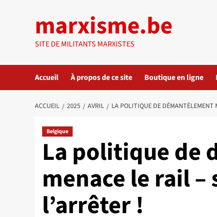
Aller
marxisme.be
au
contenu
SITE DE MILITANTS MARXISTES
Accueil
À propos de ce site
Boutique en ligne
ACCUEIL
2025
AVRIL
LA POLITIQUE DE DÉMANTÈLEMENT ME
Belgique
La politique de
menace le rail – 
l’arrêter !