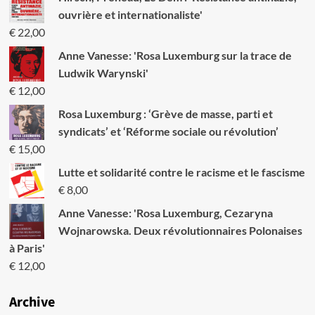
ouvrière et internationaliste'
€
22,00
Anne Vanesse: 'Rosa Luxemburg sur la trace de
Ludwik Warynski'
€
12,00
Rosa Luxemburg : ‘Grève de masse, parti et
syndicats’ et ‘Réforme sociale ou révolution’
€
15,00
Lutte et solidarité contre le racisme et le fascisme
€
8,00
Anne Vanesse: 'Rosa Luxemburg, Cezaryna
Wojnarowska. Deux révolutionnaires Polonaises
à Paris'
€
12,00
Archive