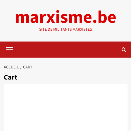
Aller
marxisme.be
au
contenu
SITE DE MILITANTS MARXISTES
Menu
principal
ACCUEIL
CART
Cart