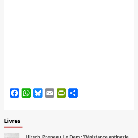
Facebook
WhatsApp
Bluesky
Email
PrintFriendly
Partager
Livres
Hirsch, Preneau, Le Dem : 'Résistance antinazie,