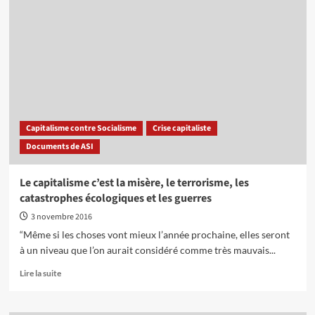
1818-
confrontation
2018
directe
:
entre
la
grandes
pensée
puissances
de
?
Karl
Marx
n’a
pas
Capitalisme contre Socialisme
Crise capitaliste
perdu
Documents de ASI
de
sa
fraîcheur
Le capitalisme c’est la misère, le terrorisme, les
catastrophes écologiques et les guerres
3 novembre 2016
“Même si les choses vont mieux l’année prochaine, elles seront
à un niveau que l’on aurait considéré comme très mauvais...
En
Lire la suite
savoir
plus
sur