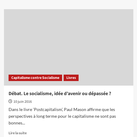
plus
sur
Socialisme
et
question
nationale
dans
la
pensée
de
James
Connolly
Capitalisme contre Socialisme
Livres
Débat. Le socialisme, idée d’avenir ou dépassée ?
10 juin 2016
Dans le livre ‘Postcapitalism’, Paul Mason affirme que les
perspectives à long terme pour le capitalisme ne sont pas
bonnes...
En
Lire la suite