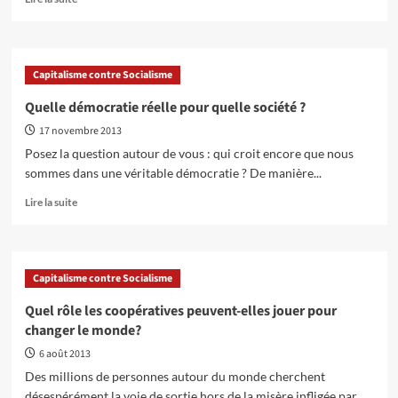
savoir
plus
sur
Panama
Capitalisme contre Socialisme
Papers:
“C’est
Quelle démocratie réelle pour quelle société ?
de
17 novembre 2013
l’enfer
des
Posez la question autour de vous : qui croit encore que nous
pauvres
sommes dans une véritable démocratie ? De manière...
qu’est
fait
En
Lire la suite
le
savoir
paradis
plus
des
sur
riches”
Quelle
Capitalisme contre Socialisme
démocratie
réelle
Quel rôle les coopératives peuvent-elles jouer pour
pour
changer le monde?
quelle
société
6 août 2013
?
Des millions de personnes autour du monde cherchent
désespérément la voie de sortie hors de la misère infligée par