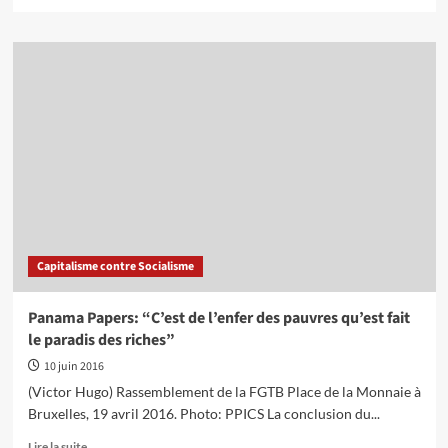
savoir
plus
sur
Débat.
Le
socialisme,
idée
d’avenir
ou
dépassée
?
Capitalisme contre Socialisme
Panama Papers: “C’est de l’enfer des pauvres qu’est fait
le paradis des riches”
10 juin 2016
(Victor Hugo) Rassemblement de la FGTB Place de la Monnaie à
Bruxelles, 19 avril 2016. Photo: PPICS La conclusion du...
En
Lire la suite