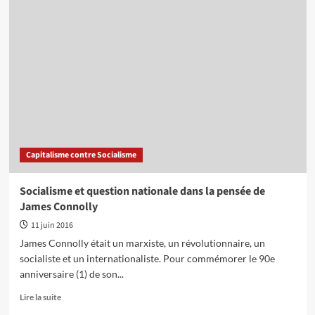
Le
capitalisme
c’est
la
misère,
le
terrorisme,
les
catastrophes
écologiques
et
Capitalisme contre Socialisme
les
guerres
Socialisme et question nationale dans la pensée de
James Connolly
11 juin 2016
James Connolly était un marxiste, un révolutionnaire, un
socialiste et un internationaliste. Pour commémorer le 90e
anniversaire (1) de son...
En
Lire la suite
savoir