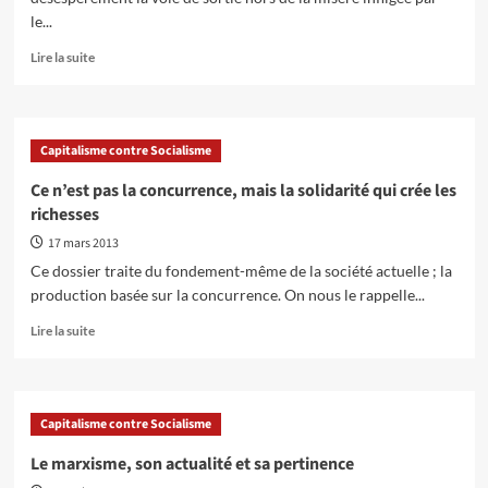
le...
En
Lire la suite
savoir
plus
sur
Quel
Capitalisme contre Socialisme
rôle
les
Ce n’est pas la concurrence, mais la solidarité qui crée les
coopératives
richesses
peuvent-
elles
17 mars 2013
jouer
Ce dossier traite du fondement-même de la société actuelle ; la
pour
production basée sur la concurrence. On nous le rappelle...
changer
le
En
Lire la suite
monde?
savoir
plus
sur
Ce
Capitalisme contre Socialisme
n’est
pas
Le marxisme, son actualité et sa pertinence
la