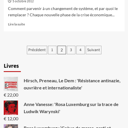
5 octobre 2012
concurrence,
mais
Comment parvenir à un changement de système, et par quoi le
la
remplacer ? Chaque nouvelle phase de la crise économique...
solidarité
qui
En
Lire la suite
crée
savoir
les
plus
richesses
sur
Le
Pagination
Précédent
1
3
4
Suivant
2
marxisme,
des
son
actualité
Livres
publications
et
sa
pertinence
Hirsch, Preneau, Le Dem : 'Résistance antinazie,
ouvrière et internationaliste'
€
22,00
Anne Vanesse: 'Rosa Luxemburg sur la trace de
Ludwik Warynski'
€
12,00
Rosa Luxemburg : ‘Grève de masse, parti et