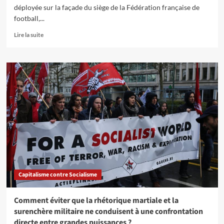
Les
déployée sur la façade du siège de la Fédération française de
mouvements
football,...
de
masse
En
Lire la suite
peuvent
savoir
stopper
plus
l’horreur
sur
22
Mai
68
:
Occupation
du
siège
de
la
Fédération
française
Capitalisme contre Socialisme
de
football
Comment éviter que la rhétorique martiale et la
surenchère militaire ne conduisent à une confrontation
directe entre grandes puissances ?