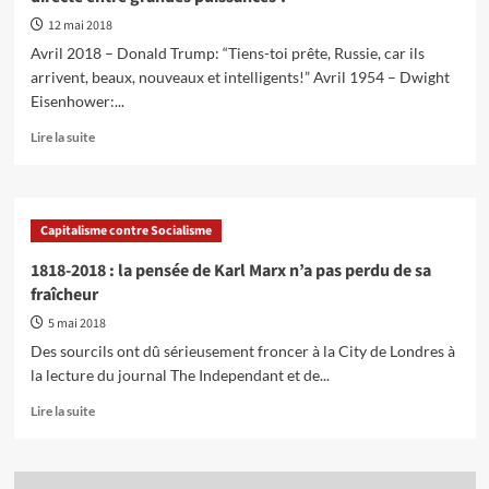
12 mai 2018
Avril 2018 – Donald Trump: “Tiens-toi prête, Russie, car ils
arrivent, beaux, nouveaux et intelligents!” Avril 1954 – Dwight
Eisenhower:...
En
Lire la suite
savoir
plus
sur
Comment
Capitalisme contre Socialisme
éviter
que
1818-2018 : la pensée de Karl Marx n’a pas perdu de sa
la
fraîcheur
rhétorique
martiale
5 mai 2018
et
Des sourcils ont dû sérieusement froncer à la City de Londres à
la
la lecture du journal The Independant et de...
surenchère
militaire
En
Lire la suite
ne
savoir
conduisent
plus
à
sur
une