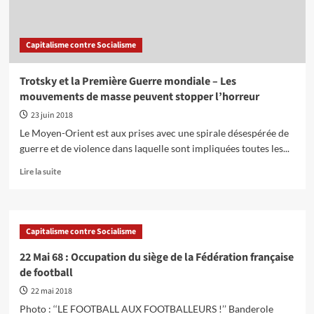
Capitalisme contre Socialisme
Trotsky et la Première Guerre mondiale – Les
mouvements de masse peuvent stopper l’horreur
23 juin 2018
Le Moyen-Orient est aux prises avec une spirale désespérée de
guerre et de violence dans laquelle sont impliquées toutes les...
En
Lire la suite
savoir
plus
sur
Trotsky
Capitalisme contre Socialisme
et
la
22 Mai 68 : Occupation du siège de la Fédération française
Première
de football
Guerre
mondiale
22 mai 2018
–
Photo : ‘‘LE FOOTBALL AUX FOOTBALLEURS !’’ Banderole