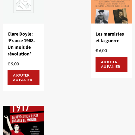
Clare Doyle:
Les marxistes
‘France 1968.
et la guerre
Un mois de
€
6,00
révolution’
AJOUTER
€
9,00
AU PANIER
AJOUTER
AU PANIER