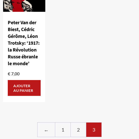
Peter Van der
Biest, Cédric
Gérôme, Léon
Trotsky: ‘1917:
la Révolution
Russe ébranle
le monde’
€
7,00
AJOUTER
AU PANIER
←
1
2
3