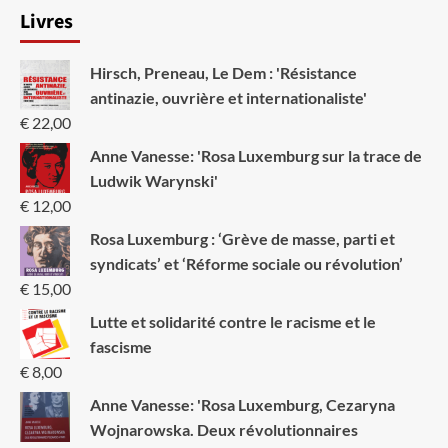
Livres
Hirsch, Preneau, Le Dem : 'Résistance
antinazie, ouvrière et internationaliste'
€
22,00
Anne Vanesse: 'Rosa Luxemburg sur la trace de
Ludwik Warynski'
€
12,00
Rosa Luxemburg : ‘Grève de masse, parti et
syndicats’ et ‘Réforme sociale ou révolution’
€
15,00
Lutte et solidarité contre le racisme et le
fascisme
€
8,00
Anne Vanesse: 'Rosa Luxemburg, Cezaryna
Wojnarowska. Deux révolutionnaires