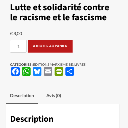
Lutte et solidarité contre
le racisme et le fascisme
€
8,00
quantité
AJOUTER AU PANIER
de
Lutte
et
CATÉGORIES :
EDITIONS MARXISME.BE
,
LIVRES
Facebook
WhatsApp
Bluesky
Email
PrintFriendly
Partager
solidarité
contre
le
racisme
Description
Avis (0)
et
le
fascisme
Description