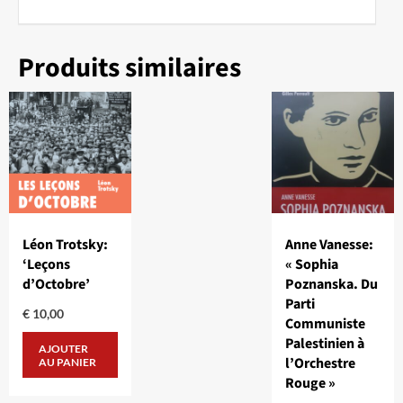
Produits similaires
Léon Trotsky:
Anne Vanesse:
‘Leçons
« Sophia
d’Octobre’
Poznanska. Du
Parti
€
10,00
Communiste
Palestinien à
AJOUTER
l’Orchestre
AU PANIER
Rouge »