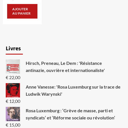
AJOUTER
AU PANIER
Livres
Hirsch, Preneau, Le Dem : 'Résistance
antinazie, ouvrière et internationaliste'
€
22,00
Anne Vanesse: 'Rosa Luxemburg sur la trace de
Ludwik Warynski'
€
12,00
Rosa Luxemburg : ‘Grève de masse, parti et
syndicats’ et ‘Réforme sociale ou révolution’
€
15,00