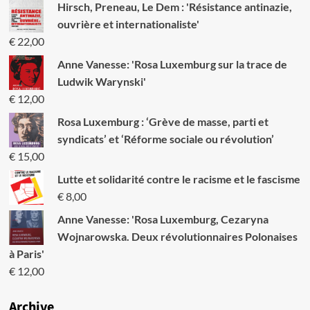
Hirsch, Preneau, Le Dem : 'Résistance antinazie,
quand
les
ouvrière et internationaliste'
conseils
€
22,00
ouvriers
ont
Anne Vanesse: 'Rosa Luxemburg sur la trace de
fait
Ludwik Warynski'
trembler
€
12,00
la
bureaucratie
Rosa Luxemburg : ‘Grève de masse, parti et
soviétique
syndicats’ et ‘Réforme sociale ou révolution’
et
la
€
15,00
bourgeoisie
Lutte et solidarité contre le racisme et le fascisme
du
monde
€
8,00
entier
Anne Vanesse: 'Rosa Luxemburg, Cezaryna
Wojnarowska. Deux révolutionnaires Polonaises
à Paris'
€
12,00
Archive