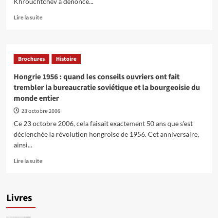
Khrouchtchev a dénoncé...
En
Lire la suite
savoir
plus
sur
Khrouchtchev:
Brochures
Histoire
Le
stalinien
Hongrie 1956 : quand les conseils ouvriers ont fait
qui
trembler la bureaucratie soviétique et la bourgeoisie du
a
monde entier
dénoncé
Staline
23 octobre 2006
Ce 23 octobre 2006, cela faisait exactement 50 ans que s’est
déclenchée la révolution hongroise de 1956. Cet anniversaire,
ainsi...
En
Lire la suite
savoir
plus
sur
Livres
Hongrie
1956
: