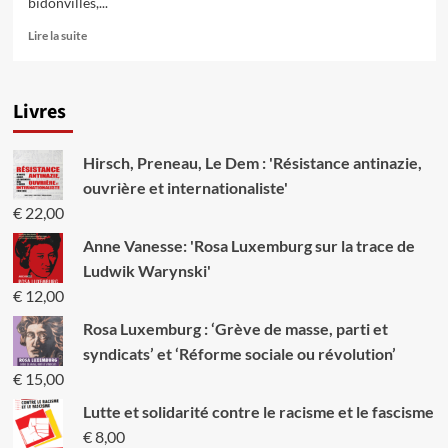
bidonvilles,...
En
Lire la suite
savoir
plus
sur
Livres
Portugal
1974.
La
Hirsch, Preneau, Le Dem : 'Résistance antinazie,
révolution
des
ouvrière et internationaliste'
oeillets
€
22,00
Anne Vanesse: 'Rosa Luxemburg sur la trace de
Ludwik Warynski'
€
12,00
Rosa Luxemburg : ‘Grève de masse, parti et
syndicats’ et ‘Réforme sociale ou révolution’
€
15,00
Lutte et solidarité contre le racisme et le fascisme
€
8,00