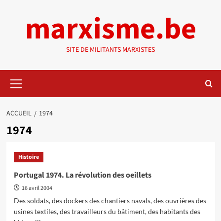
Aller
marxisme.be
au
contenu
SITE DE MILITANTS MARXISTES
Menu
principal
ACCUEIL
1974
1974
Histoire
Portugal 1974. La révolution des oeillets
16 avril 2004
Des soldats, des dockers des chantiers navals, des ouvrières des
usines textiles, des travailleurs du bâtiment, des habitants des