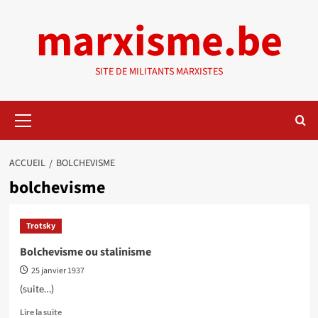
Aller
marxisme.be
au
contenu
SITE DE MILITANTS MARXISTES
Menu
principal
ACCUEIL
BOLCHEVISME
bolchevisme
Trotsky
Bolchevisme ou stalinisme
25 janvier 1937
(suite…)
En
Lire la suite