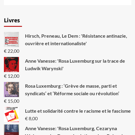
savoir
plus
sur
Livres
Bolchevisme
ou
stalinisme
Hirsch, Preneau, Le Dem : 'Résistance antinazie,
ouvrière et internationaliste'
€
22,00
Anne Vanesse: 'Rosa Luxemburg sur la trace de
Ludwik Warynski'
€
12,00
Rosa Luxemburg : ‘Grève de masse, parti et
syndicats’ et ‘Réforme sociale ou révolution’
€
15,00
Lutte et solidarité contre le racisme et le fascisme
€
8,00
Anne Vanesse: 'Rosa Luxemburg, Cezaryna