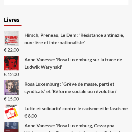
savoir
plus
sur
Livres
Le
Capital
(1867)
Hirsch, Preneau, Le Dem : 'Résistance antinazie,
ouvrière et internationaliste'
€
22,00
Anne Vanesse: 'Rosa Luxemburg sur la trace de
Ludwik Warynski'
€
12,00
Rosa Luxemburg : ‘Grève de masse, parti et
syndicats’ et ‘Réforme sociale ou révolution’
€
15,00
Lutte et solidarité contre le racisme et le fascisme
€
8,00
Anne Vanesse: 'Rosa Luxemburg, Cezaryna