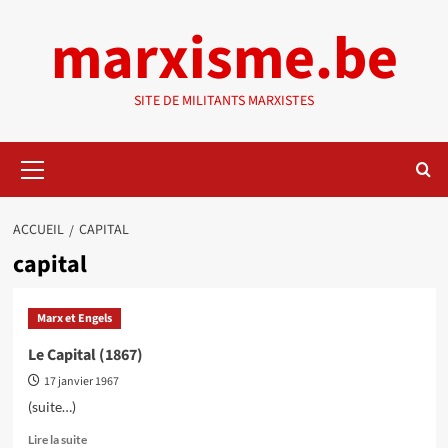
Aller
marxisme.be
au
contenu
SITE DE MILITANTS MARXISTES
Menu
principal
ACCUEIL
CAPITAL
capital
Marx et Engels
Le Capital (1867)
17 janvier 1967
(suite…)
En
Lire la suite