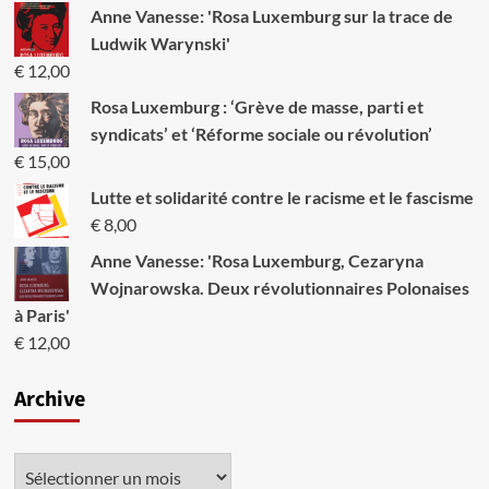
Anne Vanesse: 'Rosa Luxemburg sur la trace de
Ludwik Warynski'
€
12,00
Rosa Luxemburg : ‘Grève de masse, parti et
syndicats’ et ‘Réforme sociale ou révolution’
€
15,00
Lutte et solidarité contre le racisme et le fascisme
€
8,00
Anne Vanesse: 'Rosa Luxemburg, Cezaryna
Wojnarowska. Deux révolutionnaires Polonaises
à Paris'
€
12,00
Archive