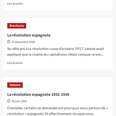
En
Lire la suite
savoir
plus
sur
Espagne
Brochures
:
Quelle
La révolution espagnole
prochaine
24 décembre 2006
étape
pour
Se référant à la révolution russe d’octobre 1917, Lénine avait
le
expliqué que la chaîne du capitalisme s’était rompue «à son...
M-
15
En
Lire la suite
?
savoir
plus
sur
La
Histoire
révolution
espagnole
La révolution espagnole 1931-1939
29 juin 2005
D’emblée, certains se demanderont pourquoi nous parlons de «
révolution » espagnole. Et effectivement, lorsque nous