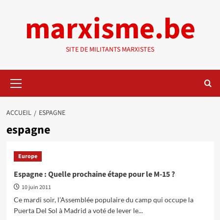
Aller
marxisme.be
au
contenu
SITE DE MILITANTS MARXISTES
Menu
principal
ACCUEIL
ESPAGNE
espagne
Europe
Espagne : Quelle prochaine étape pour le M-15 ?
10 juin 2011
Ce mardi soir, l’Assemblée populaire du camp qui occupe la
Puerta Del Sol à Madrid a voté de lever le...