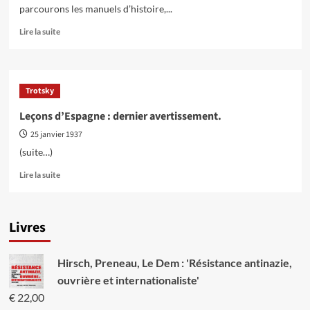
parcourons les manuels d’histoire,...
En
Lire la suite
savoir
plus
sur
La
Trotsky
révolution
espagnole
Leçons d’Espagne : dernier avertissement.
1931-
25 janvier 1937
1939
(suite…)
En
Lire la suite
savoir
plus
sur
Livres
Leçons
d’Espagne
:
Hirsch, Preneau, Le Dem : 'Résistance antinazie,
dernier
avertissement.
ouvrière et internationaliste'
€
22,00