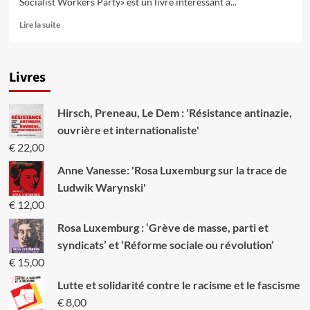
Socialist Workers Party» est un livre intéressant à...
En
Lire la suite
savoir
plus
sur
Livres
Nouveau
livre:
“Socialism
Hirsch, Preneau, Le Dem : 'Résistance antinazie,
and
left
ouvrière et internationaliste'
unity”
€
22,00
par
Peter
Anne Vanesse: 'Rosa Luxemburg sur la trace de
Taaffe
Ludwik Warynski'
€
12,00
Rosa Luxemburg : ‘Grève de masse, parti et
syndicats’ et ‘Réforme sociale ou révolution’
€
15,00
Lutte et solidarité contre le racisme et le fascisme
€
8,00