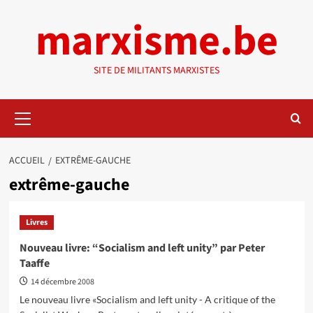
Aller
marxisme.be
au
contenu
SITE DE MILITANTS MARXISTES
Menu
principal
ACCUEIL
EXTRÊME-GAUCHE
extrême-gauche
Livres
Nouveau livre: “Socialism and left unity” par Peter
Taaffe
14 décembre 2008
Le nouveau livre «Socialism and left unity - A critique of the