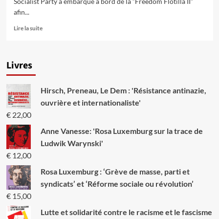
Socialist Party a embarqué à bord de la “Freedom Flotilla II”
afin...
En
Lire la suite
savoir
plus
sur
Livres
Paul
Murphy,
eurodéputé
Hirsch, Preneau, Le Dem : 'Résistance antinazie,
du
Socialist
ouvrière et internationaliste'
Party,
€
22,00
embarque
à
Anne Vanesse: 'Rosa Luxemburg sur la trace de
bord
Ludwik Warynski'
de
€
12,00
la
deuxième
Rosa Luxemburg : ‘Grève de masse, parti et
“Flottille
syndicats’ et ‘Réforme sociale ou révolution’
de
la
€
15,00
liberté”
Lutte et solidarité contre le racisme et le fascisme
pour