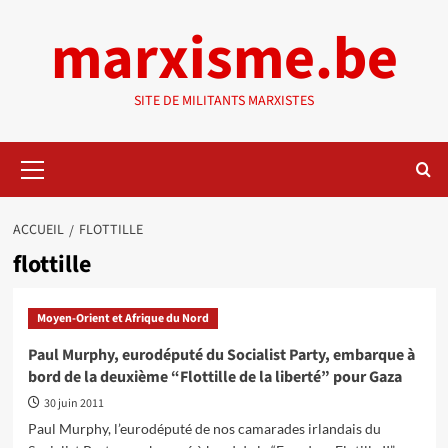
Aller
marxisme.be
au
contenu
SITE DE MILITANTS MARXISTES
Menu
principal
ACCUEIL
FLOTTILLE
flottille
Moyen-Orient et Afrique du Nord
Paul Murphy, eurodéputé du Socialist Party, embarque à
bord de la deuxième “Flottille de la liberté” pour Gaza
30 juin 2011
Paul Murphy, l’eurodéputé de nos camarades irlandais du