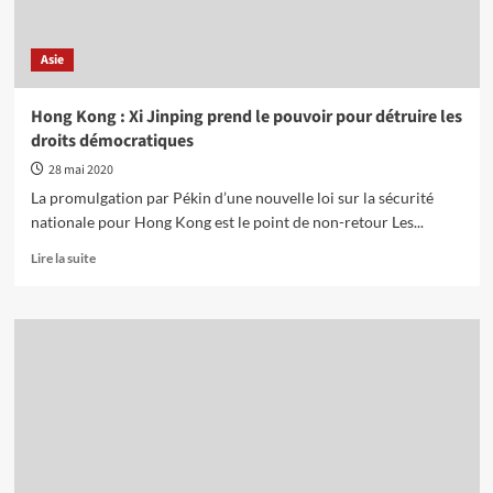
Chine
!
Asie
Hong Kong : Xi Jinping prend le pouvoir pour détruire les
droits démocratiques
28 mai 2020
La promulgation par Pékin d’une nouvelle loi sur la sécurité
nationale pour Hong Kong est le point de non-retour Les...
En
Lire la suite
savoir
plus
sur
Hong
Kong
:
Xi
Jinping
prend
le
pouvoir