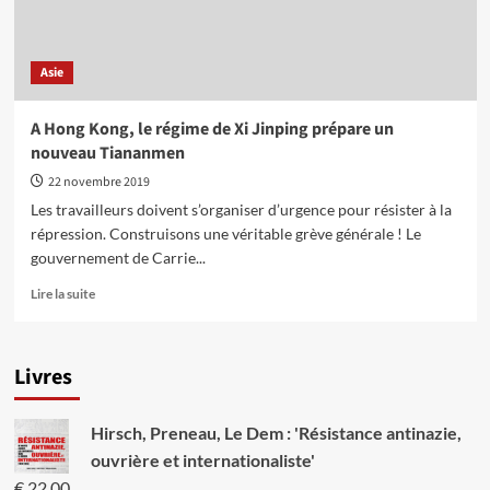
pour
détruire
les
Asie
droits
démocratiques
A Hong Kong, le régime de Xi Jinping prépare un
nouveau Tiananmen
22 novembre 2019
Les travailleurs doivent s’organiser d’urgence pour résister à la
répression. Construisons une véritable grève générale ! Le
gouvernement de Carrie...
En
Lire la suite
savoir
plus
sur
Livres
A
Hong
Kong,
Hirsch, Preneau, Le Dem : 'Résistance antinazie,
le
régime
ouvrière et internationaliste'
de
€
22,00