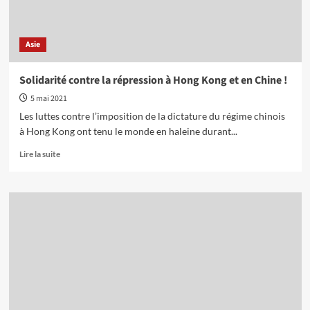
Asie
Solidarité contre la répression à Hong Kong et en Chine !
5 mai 2021
Les luttes contre l’imposition de la dictature du régime chinois
à Hong Kong ont tenu le monde en haleine durant...
En
Lire la suite
savoir
plus
sur
Solidarité
contre
la
répression
à
Hong
Kong
et
en