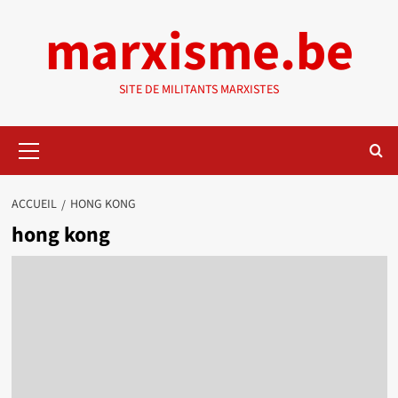
Aller
marxisme.be
au
contenu
SITE DE MILITANTS MARXISTES
Menu
principal
ACCUEIL
HONG KONG
hong kong