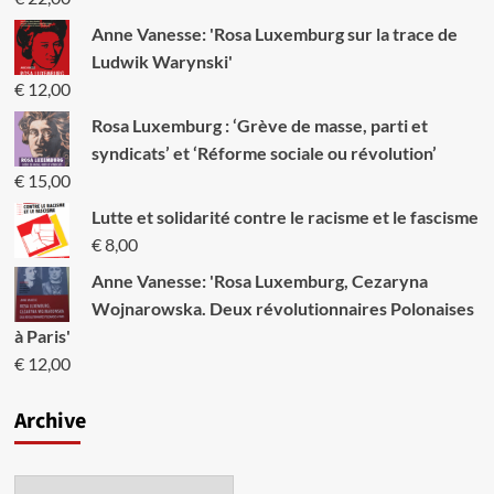
Xi
Jinping
Anne Vanesse: 'Rosa Luxemburg sur la trace de
prépare
Ludwik Warynski'
un
€
12,00
nouveau
Tiananmen
Rosa Luxemburg : ‘Grève de masse, parti et
syndicats’ et ‘Réforme sociale ou révolution’
€
15,00
Lutte et solidarité contre le racisme et le fascisme
€
8,00
Anne Vanesse: 'Rosa Luxemburg, Cezaryna
Wojnarowska. Deux révolutionnaires Polonaises
à Paris'
€
12,00
Archive