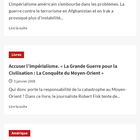
Un
L’impérialisme américain s’embourbe dans les problèmes. La
monde
guerre contre le terrorisme en Afghanistan et en Irak a
mis
provoqué plus d’instabilité...
sens
dessus-
En
Lire la suite
dessous
savoir
plus
sur
L’impérialisme
Livres
américain
:
Accuser l’impérialisme. « La Grande Guerre pour la
affaibli
Civilisation : La Conquête du Moyen-Orient »
et
impopulaire,
3 janvier 2008
mais
Qui donc porte la responsabilité de la catastrophe au Moyen-
quelle
Orient ? Dans ce livre, le journaliste Robert Fisk tente de...
est
l’alternative
En
Lire la suite
?
savoir
plus
sur
Accuser
Amérique
l’impérialisme.