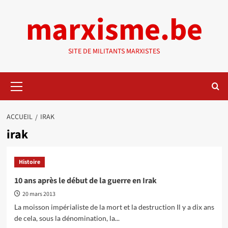
Aller
marxisme.be
au
contenu
SITE DE MILITANTS MARXISTES
Menu
principal
ACCUEIL
IRAK
irak
Histoire
10 ans après le début de la guerre en Irak
20 mars 2013
La moisson impérialiste de la mort et la destruction Il y a dix ans
de cela, sous la dénomination, la...