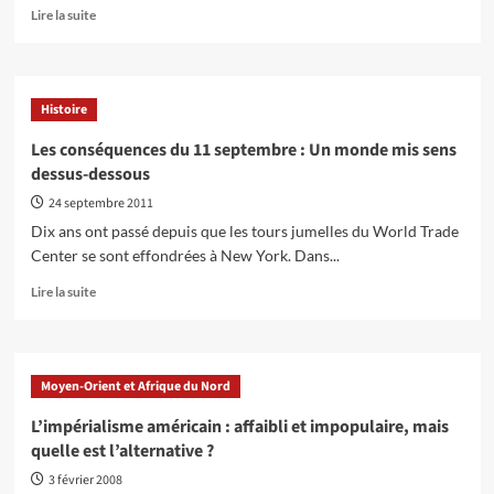
En
Lire la suite
savoir
plus
sur
10
Histoire
ans
après
Les conséquences du 11 septembre : Un monde mis sens
le
dessus-dessous
début
de
24 septembre 2011
la
Dix ans ont passé depuis que les tours jumelles du World Trade
guerre
Center se sont effondrées à New York. Dans...
en
Irak
En
Lire la suite
savoir
plus
sur
Les
Moyen-Orient et Afrique du Nord
conséquences
du
L’impérialisme américain : affaibli et impopulaire, mais
11
quelle est l’alternative ?
septembre
:
3 février 2008