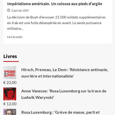
« La
Impérialisme américain. Un colosse aux pieds d’argile
Grande
3 janvier 2007
Guerre
pour
La décision de Bush d’envoyer 21.500 soldats supplémentaires
la
en Irak est une fuite désespérée en avant. La seule puissance
Civilisation
militaire...
:
La
En
Lire la suite
Conquête
savoir
du
plus
Moyen-
sur
Orient »
Livres
Impérialisme
américain.
Un
Hirsch, Preneau, Le Dem : 'Résistance antinazie,
colosse
aux
ouvrière et internationaliste'
pieds
€
22,00
d’argile
Anne Vanesse: 'Rosa Luxemburg sur la trace de
Ludwik Warynski'
€
12,00
Rosa Luxemburg : ‘Grève de masse, parti et