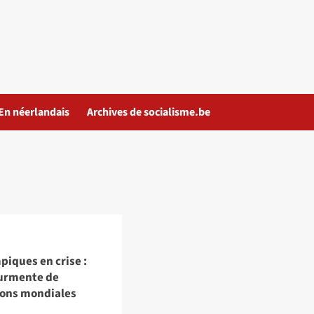
En néerlandais
Archives de socialisme.be
iques en crise :
ourmente de
ions mondiales