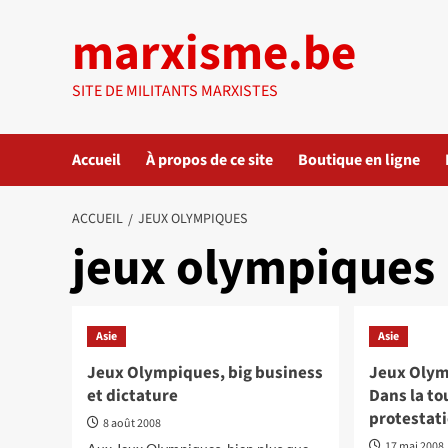
Aller
marxisme.be
au
contenu
SITE DE MILITANTS MARXISTES
Accueil
À propos de ce site
Boutique en ligne
ACCUEIL
JEUX OLYMPIQUES
jeux olympiques
Asie
Asie
Jeux Olympiques, big business
Jeux Olymp
et dictature
Dans la t
protestat
8 août 2008
17 mai 2008