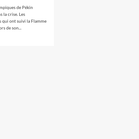
ympiques de Pékin
 la crise. Les
s qui ont suivi la Flamme
rs de son...
oir
s
x
mpiques
e
s
rmente
testations
diales