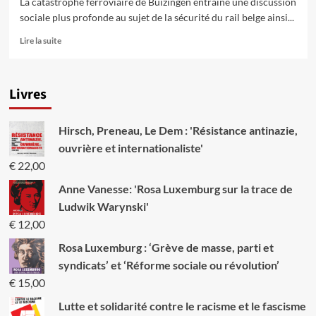
La catastrophe ferroviaire de Buizingen entraîne une discussion
sociale plus profonde au sujet de la sécurité du rail belge ainsi...
En
Lire la suite
savoir
plus
sur
Livres
Après
la
catastrophe
Hirsch, Preneau, Le Dem : 'Résistance antinazie,
de
Buizingen:
ouvrière et internationaliste'
Il
€
22,00
faut
des
Anne Vanesse: 'Rosa Luxemburg sur la trace de
investissements
Ludwik Warynski'
dans
€
12,00
la
sécurité
Rosa Luxemburg : ‘Grève de masse, parti et
et
syndicats’ et ‘Réforme sociale ou révolution’
le
service
€
15,00
–
Lutte et solidarité contre le racisme et le fascisme
halte