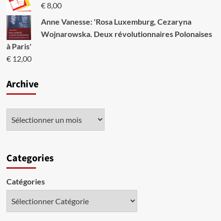
à
€
8,00
la
Anne Vanesse: 'Rosa Luxemburg, Cezaryna
politique
de
Wojnarowska. Deux révolutionnaires Polonaises
libéralisation!
à Paris'
€
12,00
Archive
Categories
Catégories