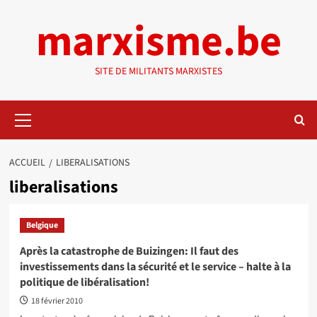
Aller
marxisme.be
au
contenu
SITE DE MILITANTS MARXISTES
Menu
principal
ACCUEIL
LIBERALISATIONS
liberalisations
Belgique
Après la catastrophe de Buizingen: Il faut des
investissements dans la sécurité et le service – halte à la
politique de libéralisation!
18 février 2010