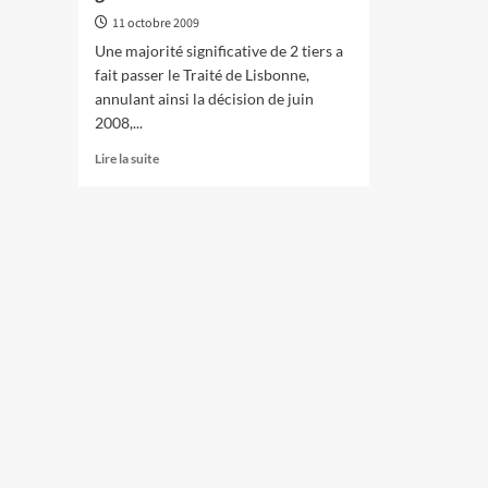
11 octobre 2009
Une majorité significative de 2 tiers a
fait passer le Traité de Lisbonne,
annulant ainsi la décision de juin
2008,...
En
Lire la suite
savoir
plus
sur
Le
Traité
de
Lisbonne
est
passé,
mais
ce
n’est
pas
une
approbation
de