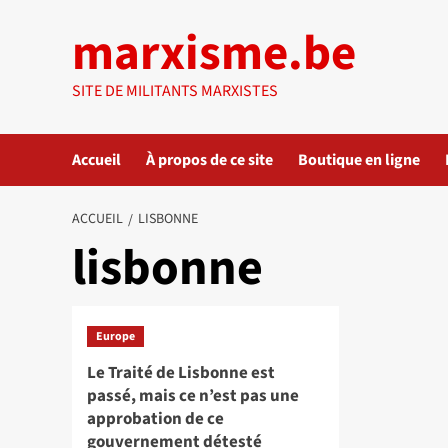
Aller
marxisme.be
au
contenu
SITE DE MILITANTS MARXISTES
Accueil
À propos de ce site
Boutique en ligne
ACCUEIL
LISBONNE
lisbonne
Europe
Le Traité de Lisbonne est
passé, mais ce n’est pas une
approbation de ce
gouvernement détesté