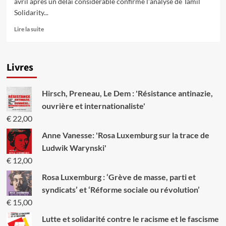
avril après un délai considérable confirme l'analyse de Tamil
Solidarity...
En
Lire la suite
savoir
plus
sur
Livres
Les
crimes
de
Hirsch, Preneau, Le Dem : 'Résistance antinazie,
guerre
du
ouvrière et internationaliste'
gouvernement
€
22,00
srilankais
et
Anne Vanesse: 'Rosa Luxemburg sur la trace de
le
Ludwik Warynski'
tardif
€
12,00
rapport
des
Rosa Luxemburg : ‘Grève de masse, parti et
Nations-
syndicats’ et ‘Réforme sociale ou révolution’
Unies
€
15,00
Lutte et solidarité contre le racisme et le fascisme