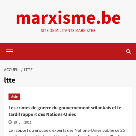
Aller
marxisme.be
au
contenu
SITE DE MILITANTS MARXISTES
Menu
principal
ACCUEIL
LTTE
ltte
Asie
Les crimes de guerre du gouvernement srilankais et le
tardif rapport des Nations-Unies
19 juin 2011
Le rapport du groupe d'experts des Nations-Unies publié ce 25