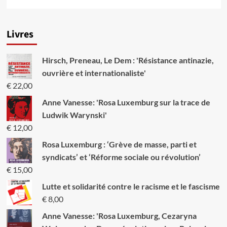
savoir
plus
sur
Livres
L’ABC
de
la
Hirsch, Preneau, Le Dem : 'Résistance antinazie,
dialectique
matérialiste
ouvrière et internationaliste'
€
22,00
Anne Vanesse: 'Rosa Luxemburg sur la trace de
Ludwik Warynski'
€
12,00
Rosa Luxemburg : ‘Grève de masse, parti et
syndicats’ et ‘Réforme sociale ou révolution’
€
15,00
Lutte et solidarité contre le racisme et le fascisme
€
8,00
Anne Vanesse: 'Rosa Luxemburg, Cezaryna