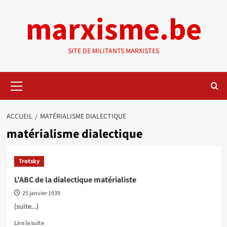
Aller
marxisme.be
au
contenu
SITE DE MILITANTS MARXISTES
Menu
principal
ACCUEIL
MATÉRIALISME DIALECTIQUE
matérialisme dialectique
Trotsky
L’ABC de la dialectique matérialiste
25 janvier 1939
(suite…)
En
Lire la suite