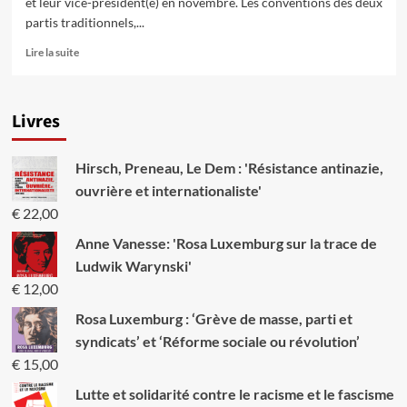
et leur vice-président(e) en novembre. Les conventions des deux
partis traditionnels,...
En
Lire la suite
savoir
plus
sur
Livres
Quelle
alternative
à
Hirsch, Preneau, Le Dem : 'Résistance antinazie,
la
politique
ouvrière et internationaliste'
antisociale
€
22,00
des
Républicrates
Anne Vanesse: 'Rosa Luxemburg sur la trace de
et
Ludwik Warynski'
des
€
12,00
Démoblicains
?
Rosa Luxemburg : ‘Grève de masse, parti et
syndicats’ et ‘Réforme sociale ou révolution’
€
15,00
Lutte et solidarité contre le racisme et le fascisme