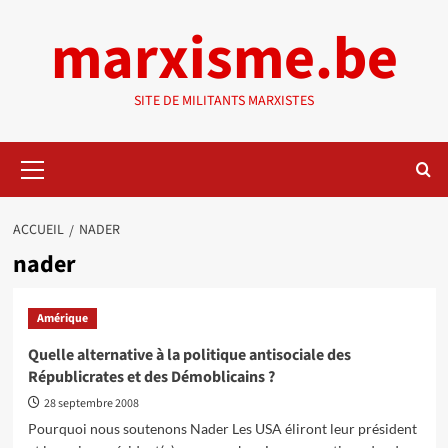
Aller
marxisme.be
au
contenu
SITE DE MILITANTS MARXISTES
Menu
principal
ACCUEIL
NADER
nader
Amérique
Quelle alternative à la politique antisociale des
Républicrates et des Démoblicains ?
28 septembre 2008
Pourquoi nous soutenons Nader Les USA éliront leur président