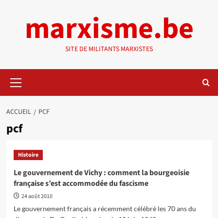
Aller
marxisme.be
au
contenu
SITE DE MILITANTS MARXISTES
Menu
principal
ACCUEIL
PCF
pcf
Histoire
Le gouvernement de Vichy : comment la bourgeoisie
française s’est accommodée du fascisme
24 août 2010
Le gouvernement français a récemment célébré les 70 ans du