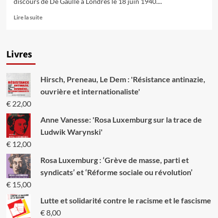
discours de De Gaulle à Londres le 18 juin 1940....
En
Lire la suite
savoir
plus
sur
Livres
Le
gouvernement
de
Hirsch, Preneau, Le Dem : 'Résistance antinazie,
Vichy
:
ouvrière et internationaliste'
comment
€
22,00
la
bourgeoisie
Anne Vanesse: 'Rosa Luxemburg sur la trace de
française
Ludwik Warynski'
s’est
€
12,00
accommodée
du
Rosa Luxemburg : ‘Grève de masse, parti et
fascisme
syndicats’ et ‘Réforme sociale ou révolution’
€
15,00
Lutte et solidarité contre le racisme et le fascisme
€
8,00