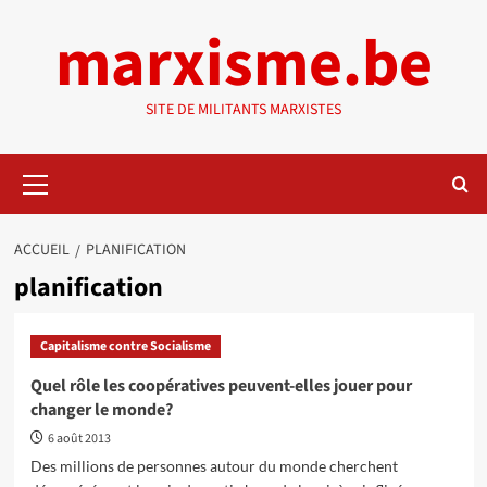
Aller
marxisme.be
au
contenu
SITE DE MILITANTS MARXISTES
Menu
principal
ACCUEIL
PLANIFICATION
planification
Capitalisme contre Socialisme
Quel rôle les coopératives peuvent-elles jouer pour
changer le monde?
6 août 2013
Des millions de personnes autour du monde cherchent