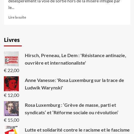
désespérément la voie de sortie hors de la misère infligée par
le...
En
Lire la suite
savoir
plus
sur
Livres
Quel
rôle
les
Hirsch, Preneau, Le Dem : 'Résistance antinazie,
coopératives
peuvent-
ouvrière et internationaliste'
elles
€
22,00
jouer
pour
Anne Vanesse: 'Rosa Luxemburg sur la trace de
changer
Ludwik Warynski'
le
€
12,00
monde?
Rosa Luxemburg : ‘Grève de masse, parti et
syndicats’ et ‘Réforme sociale ou révolution’
€
15,00
Lutte et solidarité contre le racisme et le fascisme