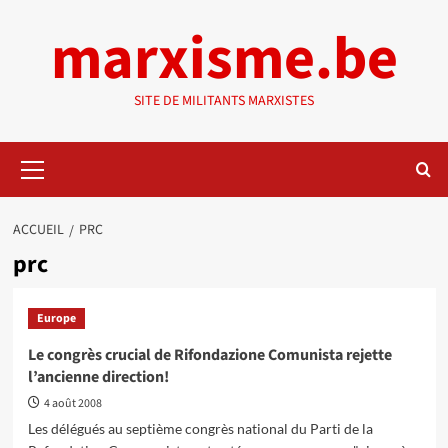
Aller
marxisme.be
au
contenu
SITE DE MILITANTS MARXISTES
Menu
principal
ACCUEIL
PRC
prc
Europe
Le congrès crucial de Rifondazione Comunista rejette
l’ancienne direction!
4 août 2008
Les délégués au septième congrès national du Parti de la