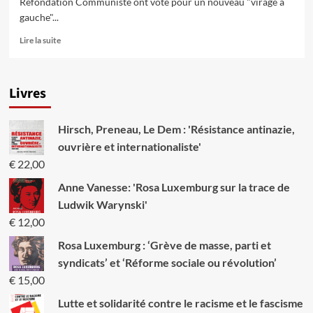
Refondation Communiste ont voté pour un nouveau "virage à
gauche"...
En
Lire la suite
savoir
plus
sur
Livres
Le
congrès
crucial
Hirsch, Preneau, Le Dem : 'Résistance antinazie,
de
Rifondazione
ouvrière et internationaliste'
Comunista
€
22,00
rejette
l’ancienne
Anne Vanesse: 'Rosa Luxemburg sur la trace de
direction!
Ludwik Warynski'
€
12,00
Rosa Luxemburg : ‘Grève de masse, parti et
syndicats’ et ‘Réforme sociale ou révolution’
€
15,00
Lutte et solidarité contre le racisme et le fascisme