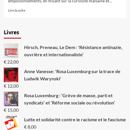
empoisonnements, en misant sur la curiosité malsaine et...
En
Lire la suite
savoir
plus
sur
Livres
Les
médias
bourgeois
Hirsch, Preneau, Le Dem : 'Résistance antinazie,
(ou
:
ouvrière et internationaliste'
pourquoi
€
22,00
la
nécessité
Anne Vanesse: 'Rosa Luxemburg sur la trace de
d’une
Ludwik Warynski'
presse
€
12,00
ouvrière
s’impose)
Rosa Luxemburg : ‘Grève de masse, parti et
syndicats’ et ‘Réforme sociale ou révolution’
€
15,00
Lutte et solidarité contre le racisme et le fascisme
€
8,00