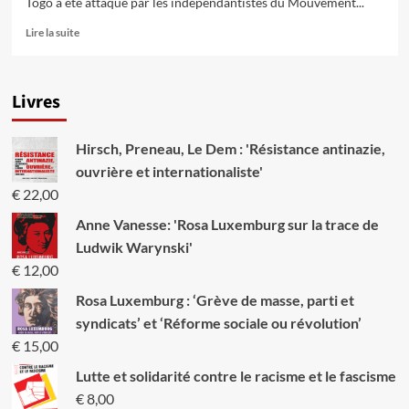
Togo a été attaqué par les indépendantistes du Mouvement...
En
Lire la suite
savoir
plus
sur
Livres
L’impérialisme
a
endeuillé
Hirsch, Preneau, Le Dem : 'Résistance antinazie,
la
Coupe
ouvrière et internationaliste'
d’Afrique
€
22,00
des
Nations
Anne Vanesse: 'Rosa Luxemburg sur la trace de
Ludwik Warynski'
€
12,00
Rosa Luxemburg : ‘Grève de masse, parti et
syndicats’ et ‘Réforme sociale ou révolution’
€
15,00
Lutte et solidarité contre le racisme et le fascisme
€
8,00