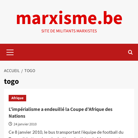
Aller
marxisme.be
au
contenu
SITE DE MILITANTS MARXISTES
Menu
principal
ACCUEIL
TOGO
togo
Afrique
L’impérialisme a endeuillé la Coupe d’Afrique des
Nations
24 janvier 2010
Ce 8 janvier 2010, le bus transportant l’équipe de football du