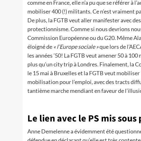
comme en France, elle n’a pu que se référer à l’
mobiliser 400 (!) militants. Ce n’est vraiment pa
De plus, la FGTB veut aller manifester avec de
protectionnisme. Comme si nous devrions nous a
Commission Européenne ou du G20. Même Alalu
éloigné de
« l’Europe sociale »
que lors de l’AEC
les années ’50! La FGTB veut amener 50 à 100 m
plus qu’un city trip à Londres. Finalement, la
le 15 mai à Bruxelles et la FGTB veut mobilise
mobilisation pour l’emploi, avec des tracts diffu
tantième marche mendiant en faveur de l’illus
Le lien avec le PS mis sous
Anne Demelenne a évidemment été questionnée à
défendue en déclarant qu’elle est très contente