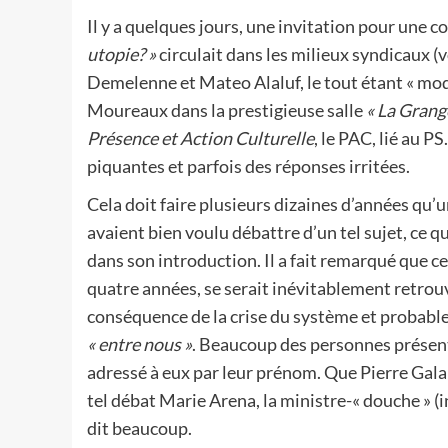
Il y a quelques jours, une invitation pour une 
utopie? »
circulait dans les milieux syndicaux (
Demelenne et Mateo Alaluf, le tout étant « mo
Moureaux dans la prestigieuse salle
« La Grang
Présence et Action Culturelle
, le PAC, lié au P
piquantes et parfois des réponses irritées.
Cela doit faire plusieurs dizaines d’années qu
avaient bien voulu débattre d’un tel sujet, ce 
dans son introduction. Il a fait remarqué que celu
quatre années, se serait inévitablement retrouvé
conséquence de la crise du système et probable
« entre nous »
. Beaucoup des personnes présent
adressé à eux par leur prénom. Que Pierre Galan
tel débat Marie Arena, la ministre-« douche » (i
dit beaucoup.