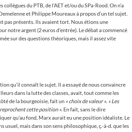
es collègues du PTB, de l’AET et/ou du SPa-Rood. On n’a
e Demelenne et Philippe Moureaux à propos d’un tel sujet.
ent pas présents. Ils avaient tort. Nous étions une
pour notre argent (2 euros d’entrée). Le débat a commencé
umée sur des questions théoriques, mais il assez vite
on qu’il connaît le sujet. Il a essayé de nous convaincre
leurs dans la lutte des classes, avait, tout comme les
ôté de la bourgeoisie, fait un
« choix de valeur »
.
« Les
reprochent cette position »
. En fait, sans le dire
quer qu’au fond, Marx aurait eu une position idéaliste. Le
ens usuel, mais dans son sens philosophique, ç.-à-d. que les