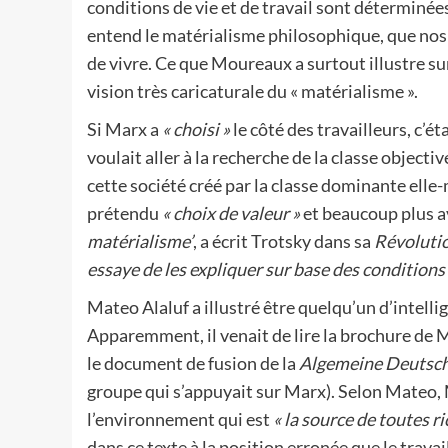
conditions de vie et de travail sont déterminé
entend le matérialisme philosophique, que nos 
de vivre. Ce que Moureaux a surtout illustre sur
vision très caricaturale du « matérialisme ».
Si Marx a
« choisi »
le côté des travailleurs, c’é
voulait aller à la recherche de la classe objecti
cette société créé par la classe dominante elle-
prétendu
« choix de valeur »
et beaucoup plus a
matérialisme’
, a écrit Trotsky dans sa
Révoluti
essaye de les expliquer sur base des conditions
Mateo Alaluf a illustré être quelqu’un d’intellig
Apparemment, il venait de lire la brochure de
le document de fusion de la
Algemeine Deutsch
groupe qui s’appuyait sur Marx). Selon Mateo, M
l’environnement qui est
« la source de toutes r
dans ce texte à la position erronée que le travai