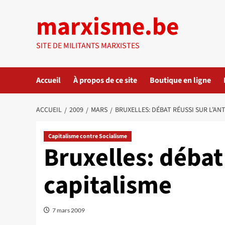
Aller
marxisme.be
au
contenu
SITE DE MILITANTS MARXISTES
Accueil
À propos de ce site
Boutique en ligne
ACCUEIL
2009
MARS
BRUXELLES: DÉBAT RÉUSSI SUR L’AN
Capitalisme contre Socialisme
Bruxelles: débat 
capitalisme
7 mars 2009