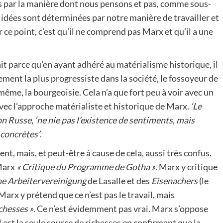
es par la manière dont nous pensons et pas, comme sous-
idées sont déterminées par notre manière de travailler et
 ce point, c’est qu’il ne comprend pas Marx et qu’il a une
tait parce qu’en ayant adhéré au matérialisme historique, il
vement la plus progressiste dans la société, le fossoyeur de
même, la bourgeoisie. Cela n’a que fort peu à voir avec un
vec l’approche matérialiste et historique de Marx.
‘Le
on Russe
,
‘ne nie pas l’existence de sentiments, mais
 concrètes’
.
ent, mais, et peut-être à cause de cela, aussi très confus.
 Marx
« Critique du Programme de Gotha »
. Marx y critique
e Arbeitervereinigung
de Lasalle et des
Eisenachers
(le
arx y prétend que ce n’est pas le travail, mais
ichesses »
. Ce n’est évidemment pas vrai. Marx s’oppose
l est la seule source de richesses en confirmant que la