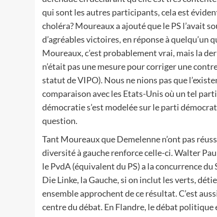
qui sont les autres participants, cela est évident
choléra? Moureaux a ajouté que le PS l’avait s
d’agréables victoires, en réponse à quelqu’un qui
Moureaux, c’est probablement vrai, mais la de
n’était pas une mesure pour corriger une contre
statut de VIPO). Nous ne nions pas que l’existe
comparaison avec les Etats-Unis où un tel parti n
démocratie s’est modelée sur le parti démocra
question.
Tant Moureaux que Demelenne n’ont pas réussi à
diversité à gauche renforce celle-ci. Walter Pau
le PvdA (équivalent du PS) a la concurrence du
Die Linke, la Gauche, si on inclut les verts, dét
ensemble approchent de ce résultat. C’est aussi 
centre du débat. En Flandre, le débat politique e