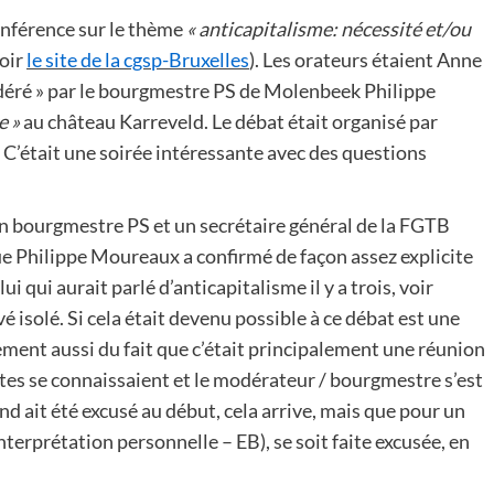
conférence sur le thème
« anticapitalisme: nécessité et/ou
voir
le site de la cgsp-Bruxelles
). Les orateurs étaient Anne
déré » par le bourgmestre PS de Molenbeek Philippe
e »
au château Karreveld. Le débat était organisé par
S. C’était une soirée intéressante avec des questions
’un bourgmestre PS et un secrétaire général de la FGTB
que Philippe Moureaux a confirmé de façon assez explicite
i qui aurait parlé d’anticapitalisme il y a trois, voir
 isolé. Si cela était devenu possible à ce débat est une
ment aussi du fait que c’était principalement une réunion
es se connaissaient et le modérateur / bourgmestre s’est
d ait été excusé au début, cela arrive, mais que pour un
nterprétation personnelle – EB), se soit faite excusée, en