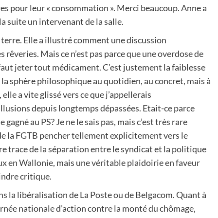
vres pour leur « consommation ». Merci beaucoup. Anne a
a suite un intervenant de la salle.
 terre. Elle a illustré comment une discussion
s rêveries. Mais ce n’est pas parce que une overdose de
aut jeter tout médicament. C’est justement la faiblesse
e la sphère philosophique au quotidien, au concret, mais à
lle a vite glissé vers ce que j’appellerais
llusions depuis longtemps dépassées. Etait-ce parce
 gagné au PS? Je ne le sais pas, mais c’est très rare
de la FGTB pencher tellement explicitement vers le
re trace de la séparation entre le syndicat et la politique
 en Wallonie, mais une véritable plaidoirie en faveur
ndre critique.
ns la libéralisation de La Poste ou de Belgacom. Quant à
urnée nationale d’action contre la monté du chômage,