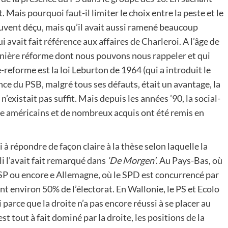
. Mais pourquoi faut-il limiter le choix entre la peste et le
ouvent déçu, mais qu’il avait aussi ramené beaucoup
 avait fait référence aux affaires de Charleroi. A l’âge de
rnière réforme dont nous pouvons nous rappeler et qui
-reforme est la loi Leburton de 1964 (qui a introduit le
nce du PSB, malgré tous ses défauts, était un avantage, la
’existait pas suffit. Mais depuis les années ’90, la social-
te américains et de nombreux acquis ont été remis en
 répondre de façon claire à la thèse selon laquelle la
li l’avait fait remarqué dans
‘De Morgen’
. Au Pays-Bas, où
 SP ou encore e Allemagne, où le SPD est concurrencé par
ient environ 50% de l’électorat. En Wallonie, le PS et Ecolo
parce que la droite n’a pas encore réussi à se placer au
st tout à fait dominé par la droite, les positions de la