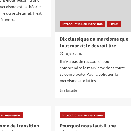
ons-nous besoin d’une
 marxisme est la théorie
re du prolétariat. Il est
é une «...
Introduction au marxisme
Livres
oir
Dix classique du marxisme que
s
tout marxiste devrait lire
roduction
10 juin 2016
Il n’y a pas de raccourci pour
érialisme
lectique
comprendre le marxisme dans toute
sa complexité. Pour appliquer le
marxisme aux luttes...
En
Lire la suite
savoir
plus
sur
Dix
 au marxisme
Introduction au marxisme
classique
du
mme de transition
Pourquoi nous faut-il une
marxisme