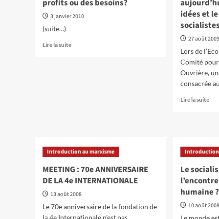
profits ou des besoins?
aujourd’hu
a
idées et 
175
3 janvier 2010
ans
socialiste
(suite…)
27 août 200
En
Lire la suite
Lors de l’Ec
savoir
Comité pour 
plus
sur
Ouvrière, un
L’économie
consacrée au
au
En
service
Lire la suite
sav
des
plu
profits
sur
ou
Le
des
pr
besoins?
Introduction au marxisme
Introduction
de
tra
MEETING : 70e ANNIVERSAIRE
Le socialis
auj
DE LA 4e INTERNATIONALE
l’encontre
–
humaine 
Dév
13 août 2008
les
10 août 200
Le 70e anniversaire de la fondation de
idé
la 4e Internationale n’est pas
Le monde est
et