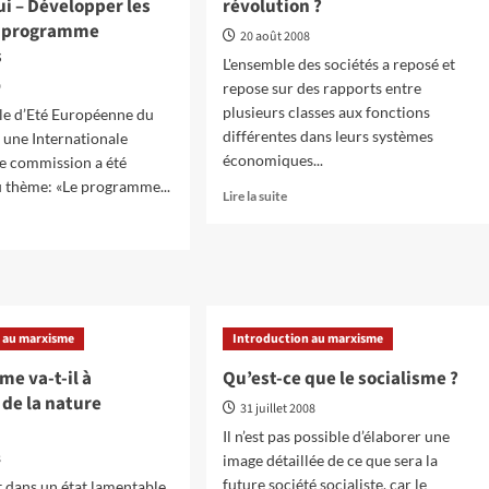
i – Développer les
révolution ?
que
le programme
tout
20 août 2008
s
marxiste
L'ensemble des sociétés a reposé et
devrait
9
repose sur des rapports entre
lire
plusieurs classes aux fonctions
ole d’Eté Européenne du
différentes dans leurs systèmes
une Internationale
économiques...
e commission a été
 thème: «Le programme...
En
Lire la suite
savoir
plus
oir
sur
s
Pourquoi
nous
faut-
ogramme
 au marxisme
Introduction au marxisme
il
une
nsition
me va-t-il à
Qu’est-ce que le socialisme ?
révolution
ourd’hui
 de la nature
?
31 juillet 2008
?
elopper
Il n’est pas possible d’élaborer une
8
image détaillée de ce que sera la
es
future société socialiste, car le
 dans un état lamentable.