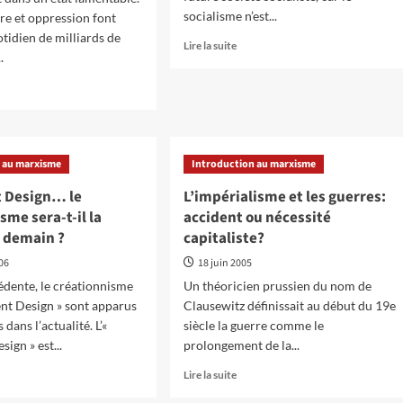
socialisme n’est...
re et oppression font
ogramme
otidien de milliards de
En
Lire la suite
alistes
.
savoir
plus
sur
oir
Qu’est-
s
ce
que
le
 au marxisme
Introduction au marxisme
ialisme
socialisme
t Design… le
L’impérialisme et les guerres:
?
sme sera-t-il la
accident ou nécessité
e demain ?
capitaliste?
ncontre
006
18 juin 2005
édente, le créationnisme
Un théoricien prussien du nom de
igent Design » sont apparus
Clausewitz définissait au début du 19e
ure
aine
 dans l’actualité. L’«
siècle la guerre comme le
sign » est...
prolongement de la...
En
Lire la suite
oir
savoir