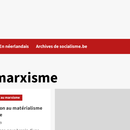
En néerlandais
Archives de socialisme.be
 marxisme
 au marxisme
ion au matérialisme
ue
19