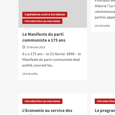
Pourquoi av
théorie ? Le
révolutionnai
Capitalisme contre Socialisme
parfois appel
Introduction au marxisme
En
Lire la suite
sav
Le Manifeste du parti
plu
communiste a 175 ans
sur
Int
25 février 2023
au
Il y a 175 ans – le 21 février 1848 – le
mat
dia
Manifeste du parti communiste était
publié, ouvrant les...
En
Lire la suite
savoir
plus
sur
Le
Manifeste
Introduction au marxisme
Introduction
du
parti
L’économie au service des
Le progra
communiste