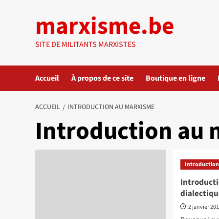
Aller
marxisme.be
au
contenu
SITE DE MILITANTS MARXISTES
Accueil
À propos de ce site
Boutique en ligne
ACCUEIL
INTRODUCTION AU MARXISME
Introduction au
Introduction
Introduct
dialectiq
2 janvier 20