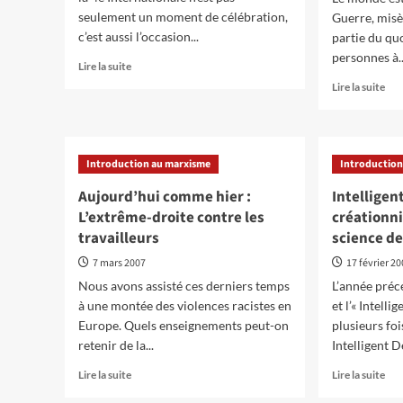
seulement un moment de célébration,
Guerre, misè
le
pr
c’est aussi l’occasion...
partie du qu
soci
personnes à..
En
Lire la suite
savoir
En
Lire la suite
plus
sav
sur
plu
MEETING
sur
:
Le
Introduction au marxisme
Introduction
70e
soc
ANNIVERSAIRE
va-
Aujourd’hui comme hier :
Intelligen
DE
t-
L’extrême-droite contre les
créationni
LA
il
travailleurs
4e
science d
à
INTERNATIONALE
l’e
7 mars 2007
17 février 2
de
Nous avons assisté ces derniers temps
L’année préc
la
à une montée des violences racistes en
et l’« Intell
nat
hum
Europe. Quels enseignements peut-on
plusieurs fois
?
retenir de la...
Intelligent De
En
En
Lire la suite
Lire la suite
savoir
sav